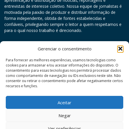
apresentação e distribuição de notícias, reportagens e
entrevistas de interesse coletivo. Nossa equipe de jornalistas é
motivada pela paixão de produzir e distribuir informação de
forma independente, obtida de fontes estabelecidas e
confiáveis, privilegiando sempre o leitor a quem respeitamos e
para o qual nosso trabalho é direcionado.
agosto 2026
Gerenciar o consentimento
D
S
T
Q
Q
S
S
Para fornecer as melhores experiências, usamos tecnologias como
cookies para armazenar e/ou acessar informações do dispositivo. O
1
consentimento para essas tecnologias nos permitirá processar dados
como comportamento de navegação ou IDs exclusivos neste site. Não
2
3
4
5
6
7
8
consentir ou retirar o consentimento pode afetar negativamente certos
9
10
11
12
13
14
15
recursos e funções.
16
17
18
19
20
21
22
Aceitar
23
24
25
26
27
28
29
30
31
Negar
« jul
Ver preferências