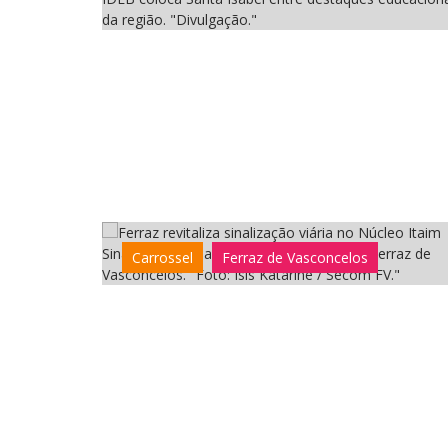
da região. "Divulgação."
Sinalização viária ganha revitalização em Ferraz de
Carrossel
Ferraz de Vasconcelos
Vasconcelos. "Foto: Isis Katarine / Secom FV."