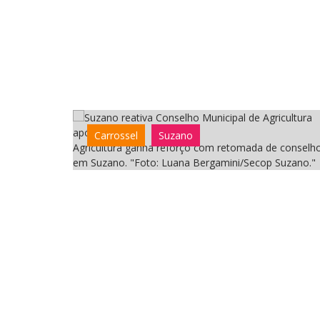
Carrossel
Suzano
Agricultura ganha reforço com retomada de conselh
em Suzano. "Foto: Luana Bergamini/Secop Suzano."