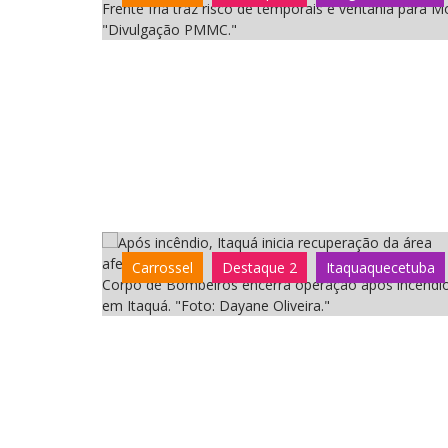
Frente fria traz risco de temporais e ventania para Mo
"Divulgação PMMC."
Carrossel
Destaque 2
Itaquaquecetuba
Corpo de Bombeiros encerra operação após incêndi
em Itaquá. "Foto: Dayane Oliveira."