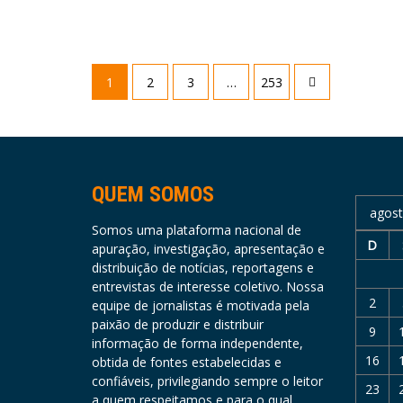
Paginação
1
2
3
…
253
de
posts
QUEM SOMOS
agost
Somos uma plataforma nacional de
D
apuração, investigação, apresentação e
distribuição de notícias, reportagens e
entrevistas de interesse coletivo. Nossa
2
equipe de jornalistas é motivada pela
paixão de produzir e distribuir
9
informação de forma independente,
16
obtida de fontes estabelecidas e
confiáveis, privilegiando sempre o leitor
23
a quem respeitamos e para o qual