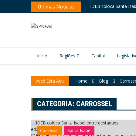
IDEB coloca Santa Isab
Skip
Últimas Notícias
Ferraz revitaliza sinali
to
content
Início
Regiões
Capital
Legislativ
Você Está Aqui
Home
Blog
Carross
CATEGORIA:
CARROSSEL
Carrossel
Santa Isabel
IDEB coloca Santa Isabel entre destaques educacion