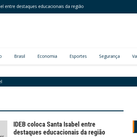
el entre destaques educacionais da região
Câmara
zação viária no Núcleo Itaim
o
Brasil
Economia
Esportes
Segurança
Va
el
IDEB coloca Santa Isabel entre
destaques educacionais da região
ais