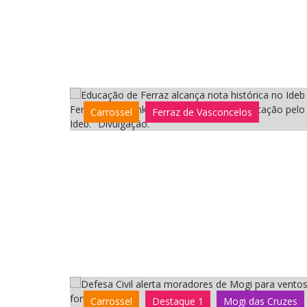
Ferraz lidera ranking do Alto Tietê em Educação pelo
Carrossel
Ferraz de Vasconcelos
Ideb. "Divulgação."
Carrossel
Destaque 1
Mogi das Cruzes