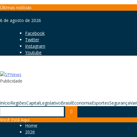
Skip
Últimas notícias
to
content
6 de agosto de 2026
Facebook
Twitter
Instagram
Youtube
Publicidade
Início
Regiões
Capital
Legislativo
Brasil
Economia
Esportes
Segurança
Var
Search
for:
Você Está Aqui
Home
2026