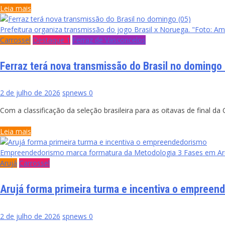
Leia mais
Prefeitura organiza transmissão do jogo Brasil x Noruega. "Foto: A
Carrossel
Destaque 1
Ferraz de Vasconcelos
Ferraz terá nova transmissão do Brasil no domingo 
2 de julho de 2026
spnews
0
Com a classificação da seleção brasileira para as oitavas de final 
Leia mais
Empreendedorismo marca formatura da Metodologia 3 Fases em Aruj
Arujá
Carrossel
Arujá forma primeira turma e incentiva o empreen
2 de julho de 2026
spnews
0