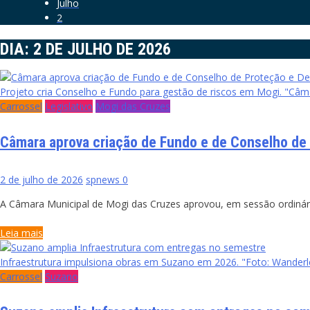
Julho
2
DIA:
2 DE JULHO DE 2026
Projeto cria Conselho e Fundo para gestão de riscos em Mogi. "Câm
Carrossel
Legislativo
Mogi das Cruzes
Câmara aprova criação de Fundo e de Conselho de 
2 de julho de 2026
spnews
0
A Câmara Municipal de Mogi das Cruzes aprovou, em sessão ordinári
Leia mais
Infraestrutura impulsiona obras em Suzano em 2026. "Foto: Wanderl
Carrossel
Suzano