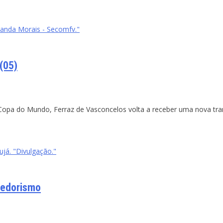
manda Morais - Secomfv."
(05)
da Copa do Mundo, Ferraz de Vasconcelos volta a receber uma nova tr
á. "Divulgação."
dedorismo