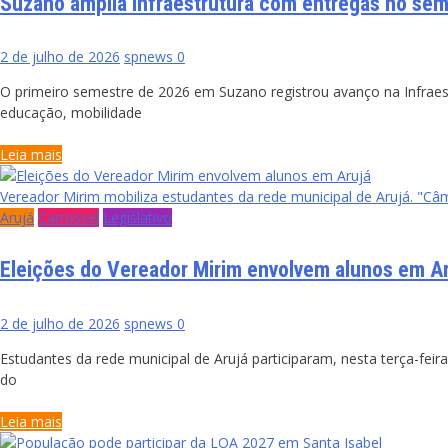
Suzano amplia Infraestrutura com entregas no se
2 de julho de 2026
spnews
0
O primeiro semestre de 2026 em Suzano registrou avanço na Infraest
educação, mobilidade
Leia mais
Vereador Mirim mobiliza estudantes da rede municipal de Arujá. "Câm
Arujá
Carrossel
Legislativo
Eleições do Vereador Mirim envolvem alunos em A
2 de julho de 2026
spnews
0
Estudantes da rede municipal de Arujá participaram, nesta terça-feir
do
Leia mais