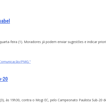
sabel
uarta-feira (1). Moradores já podem enviar sugestões e indicar prio
 - Comunicação/PMG."
b-20
a (3), às 19h30, contra o Mogi EC, pelo Campeonato Paulista Sub-20 d