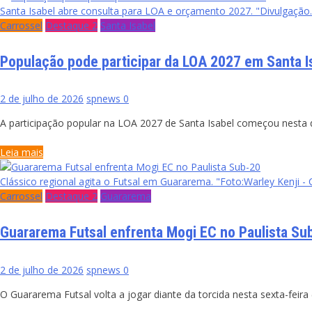
Santa Isabel abre consulta para LOA e orçamento 2027. "Divulgação.
Carrossel
Destaque 2
Santa Isabel
População pode participar da LOA 2027 em Santa I
2 de julho de 2026
spnews
0
A participação popular na LOA 2027 de Santa Isabel começou nesta q
Leia mais
Clássico regional agita o Futsal em Guararema. "Foto:Warley Kenji
Carrossel
Destaque 2
Guararema
Guararema Futsal enfrenta Mogi EC no Paulista Su
2 de julho de 2026
spnews
0
O Guararema Futsal volta a jogar diante da torcida nesta sexta-feir