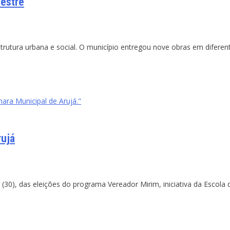
mestre
rutura urbana e social. O município entregou nove obras em diferen
ara Municipal de Arujá."
rujá
a (30), das eleições do programa Vereador Mirim, iniciativa da Escol