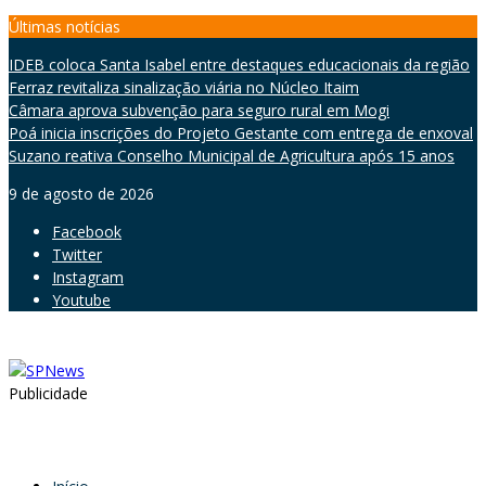
Skip
Últimas notícias
to
IDEB coloca Santa Isabel entre destaques educacionais da região
content
Ferraz revitaliza sinalização viária no Núcleo Itaim
Câmara aprova subvenção para seguro rural em Mogi
Poá inicia inscrições do Projeto Gestante com entrega de enxoval
Suzano reativa Conselho Municipal de Agricultura após 15 anos
9 de agosto de 2026
Facebook
Twitter
Instagram
Youtube
Publicidade