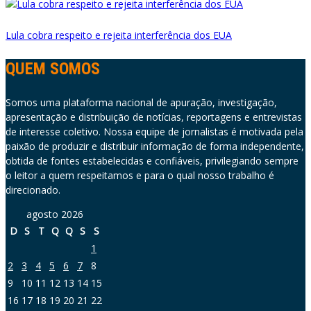
Lula cobra respeito e rejeita interferência dos EUA
QUEM SOMOS
Somos uma plataforma nacional de apuração, investigação,
apresentação e distribuição de notícias, reportagens e entrevistas
de interesse coletivo. Nossa equipe de jornalistas é motivada pela
paixão de produzir e distribuir informação de forma independente,
obtida de fontes estabelecidas e confiáveis, privilegiando sempre
o leitor a quem respeitamos e para o qual nosso trabalho é
direcionado.
agosto 2026
D
S
T
Q
Q
S
S
1
2
3
4
5
6
7
8
9
10
11
12
13
14
15
16
17
18
19
20
21
22