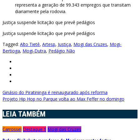
representa a geração de 99.343 empregos que transitam
diariamente pela rodovia.
Justiça suspende licitação que prevê pedágios
Justiça suspende licitação que prevê pedágios
Tagged:
Alto Tietê
,
Artesp
,
Justiça
,
Mogi das Cruzes
,
Mogi-
Bertioga
,
Mogi-Dutra
,
Pedágio Não
Navegação
Ginásio do Piratininga é reinaugurado após reforma
Projeto Hip Hop no Parque volta ao Max Feffer no domingo
de
Post
LEIA TAMBÉM
Carrossel
Destaque 1
Mogi das Cruzes