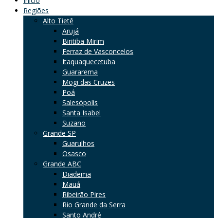
Início
Regiões
Alto Tietê
Arujá
Biritiba Mirim
Ferraz de Vasconcelos
Itaquaquecetuba
Guararema
Mogi das Cruzes
Poá
Salesópolis
Santa Isabel
Suzano
Grande SP
Guarulhos
Osasco
Grande ABC
Diadema
Mauá
Ribeirão Pires
Rio Grande da Serra
Santo André