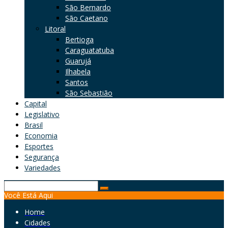
São Bernardo
São Caetano
Litoral
Bertioga
Caraguatatuba
Guarujá
Ilhabela
Santos
São Sebastião
Capital
Legislativo
Brasil
Economia
Esportes
Segurança
Variedades
Search
Você Está Aqui
for:
Home
Cidades