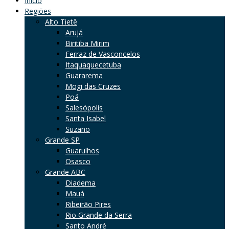
Início
Regiões
Alto Tietê
Arujá
Biritiba Mirim
Ferraz de Vasconcelos
Itaquaquecetuba
Guararema
Mogi das Cruzes
Poá
Salesópolis
Santa Isabel
Suzano
Grande SP
Guarulhos
Osasco
Grande ABC
Diadema
Mauá
Ribeirão Pires
Rio Grande da Serra
Santo André