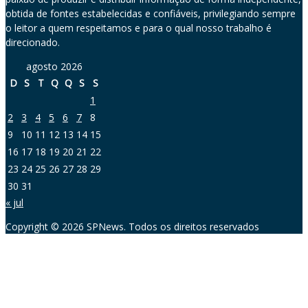
obtida de fontes estabelecidas e confiáveis, privilegiando sempre
o leitor a quem respeitamos e para o qual nosso trabalho é
direcionado.
agosto 2026
D
S
T
Q
Q
S
S
1
2
3
4
5
6
7
8
9
10
11
12
13
14
15
16
17
18
19
20
21
22
23
24
25
26
27
28
29
30
31
« jul
Copyright © 2026 SPNews. Todos os direitos reservados