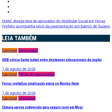
Navegação
ENIAC divulga lista de aprovados do Vestibular Social em Ferraz
Prefeito acompanha início da pavimentação em bairros de Suzano
de
Post
LEIA TAMBÉM
Carrossel
Santa Isabel
IDEB coloca Santa Isabel entre destaques educacionais da região
7 de agosto de 2026
Carrossel
Ferraz de Vasconcelos
Ferraz revitaliza sinalização viária no Núcleo Itaim
7 de agosto de 2026
Carrossel
Legislativo
Câmara aprova subvenção para seguro rural em Mogi