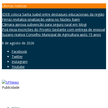
Skip
Últimas notícias
to
IDEB coloca Santa Isabel entre destaques educacionais da região
content
Ferraz revitaliza sinalização viária no Núcleo Itaim
Câmara aprova subvenção para seguro rural em Mogi
Poá inicia inscrições do Projeto Gestante com entrega de enxoval
Suzano reativa Conselho Municipal de Agricultura após 15 anos
8 de agosto de 2026
Facebook
Twitter
Instagram
Youtube
Publicidade