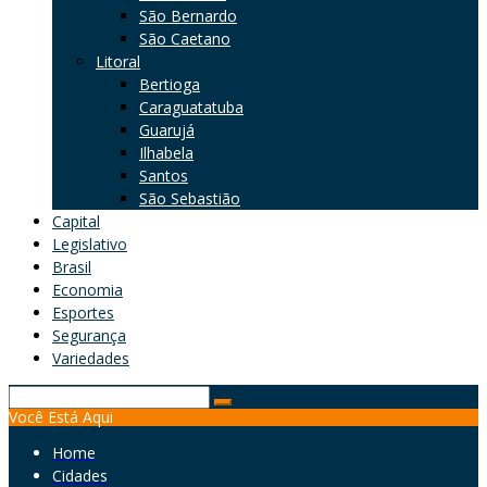
São Bernardo
São Caetano
Litoral
Bertioga
Caraguatatuba
Guarujá
Ilhabela
Santos
São Sebastião
Capital
Legislativo
Brasil
Economia
Esportes
Segurança
Variedades
Search
Você Está Aqui
for:
Home
Cidades