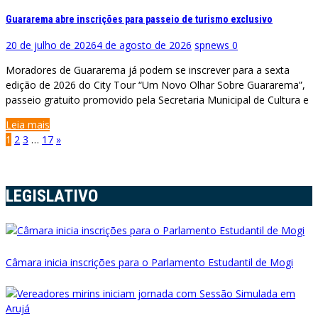
Guararema abre inscrições para passeio de turismo exclusivo
20 de julho de 2026
4 de agosto de 2026
spnews
0
Moradores de Guararema já podem se inscrever para a sexta
edição de 2026 do City Tour “Um Novo Olhar Sobre Guararema”,
passeio gratuito promovido pela Secretaria Municipal de Cultura e
Leia mais
Paginação
1
2
3
…
17
»
de
posts
LEGISLATIVO
Câmara inicia inscrições para o Parlamento Estudantil de Mogi