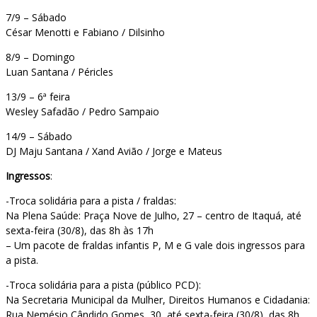
7/9 – Sábado
César Menotti e Fabiano / Dilsinho
8/9 – Domingo
Luan Santana / Péricles
13/9 – 6ª feira
Wesley Safadão / Pedro Sampaio
14/9 – Sábado
DJ Maju Santana / Xand Avião / Jorge e Mateus
Ingressos
:
-Troca solidária para a pista / fraldas:
Na Plena Saúde: Praça Nove de Julho, 27 – centro de Itaquá, até
sexta-feira (30/8), das 8h às 17h
– Um pacote de fraldas infantis P, M e G vale dois ingressos para
a pista.
-Troca solidária para a pista (público PCD):
Na Secretaria Municipal da Mulher, Direitos Humanos e Cidadania:
Rua Nemésio Cândido Gomes, 30, até sexta-feira (30/8), das 8h