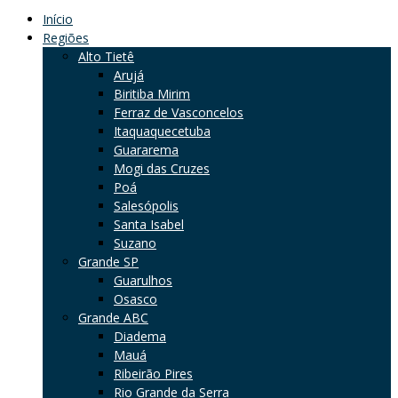
Início
Regiões
Alto Tietê
Arujá
Biritiba Mirim
Ferraz de Vasconcelos
Itaquaquecetuba
Guararema
Mogi das Cruzes
Poá
Salesópolis
Santa Isabel
Suzano
Grande SP
Guarulhos
Osasco
Grande ABC
Diadema
Mauá
Ribeirão Pires
Rio Grande da Serra