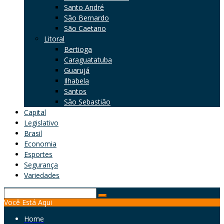
Santo André
São Bernardo
São Caetano
Litoral
Bertioga
Caraguatatuba
Guarujá
Ilhabela
Santos
São Sebastião
Capital
Legislativo
Brasil
Economia
Esportes
Segurança
Variedades
Search
Você Está Aqui
for:
Home