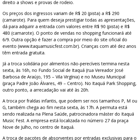
direito a shows e provas de rodeio.
Os preços dos ingressos variam de R$ 20 (pista) a R$ 290
(camarote). Para quem deseja prestigiar todas as apresentações,
dá para adquirir a entrada com valores entre R$ 90 (pista) e R$
480 (camarote). O ponto de vendas no shopping funcionará até
6/9. Outra opção é fazer a compra por meio do site oficial do
evento (www.itaquamusicfest.com.br). Crianças com até dez anos
têm entrada gratuita.
Já a troca solidária por alimentos não-perecíveis termina nesta
sexta, às 16h, no Fundo Social de Itaquá (rua Vereador José
Barbosa de Araújo, 195 – Vila Virgínia) e no Museu Municipal
(praça Padre João Álvares, 49 – Centro). No Itaquá Park Shopping,
outro ponto, a arrecadação vai até às 20h.
A troca por fraldas infantis, que podem ser nos tamanhos P, M ou
G, também chega ao fim nesta sexta, às 17h. A permuta está
sendo realizada na Plena Saúde, patrocinadora máster do Itaquá
Music Fest. A empresa está localizada no número 27 da praça
Nove de Julho, no centro de Itaquá.
A troca de pacotes de absorventes por entradas exclusivas para o