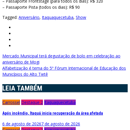
– Passaporte Frontstage (para todos os dias): R$ 320
– Passaporte Pista (todos os dias): R$ 90
Tagged:
Aniversário
,
Itaquaquecetuba
,
Show
Navegação
Mercado Municipal terá degustação de bolo em celebração ao
aniversário de Mogi
de
Alfabetização é tema do 5º Fórum Internacional de Educação dos
Post
Municípios do Alto Tietê
LEIA TAMBÉM
Carrossel
Destaque 2
Itaquaquecetuba
Após incêndio, Itaquá inicia recuperação da área afetada
6 de agosto de 2026
7 de agosto de 2026
Carrossel
Destaque 2
Itaquaquecetuba