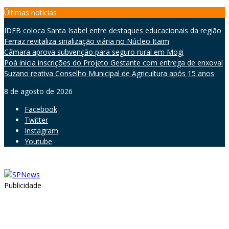
Skip
Últimas notícias
to
IDEB coloca Santa Isabel entre destaques educacionais da região
content
Ferraz revitaliza sinalização viária no Núcleo Itaim
Câmara aprova subvenção para seguro rural em Mogi
Poá inicia inscrições do Projeto Gestante com entrega de enxoval
Suzano reativa Conselho Municipal de Agricultura após 15 anos
8 de agosto de 2026
Facebook
Twitter
Instagram
Youtube
Publicidade