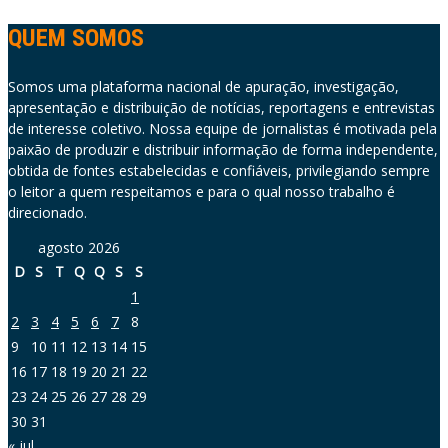
QUEM SOMOS
Somos uma plataforma nacional de apuração, investigação,
apresentação e distribuição de notícias, reportagens e entrevistas
de interesse coletivo. Nossa equipe de jornalistas é motivada pela
paixão de produzir e distribuir informação de forma independente,
obtida de fontes estabelecidas e confiáveis, privilegiando sempre
o leitor a quem respeitamos e para o qual nosso trabalho é
direcionado.
agosto 2026
D
S
T
Q
Q
S
S
1
2
3
4
5
6
7
8
9
10
11
12
13
14
15
16
17
18
19
20
21
22
23
24
25
26
27
28
29
30
31
« jul