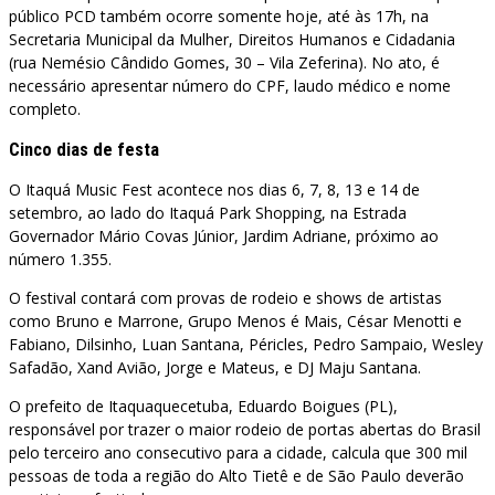
público PCD também ocorre somente hoje, até às 17h, na
Secretaria Municipal da Mulher, Direitos Humanos e Cidadania
(rua Nemésio Cândido Gomes, 30 – Vila Zeferina). No ato, é
necessário apresentar número do CPF, laudo médico e nome
completo.
Cinco dias de festa
O Itaquá Music Fest acontece nos dias 6, 7, 8, 13 e 14 de
setembro, ao lado do Itaquá Park Shopping, na Estrada
Governador Mário Covas Júnior, Jardim Adriane, próximo ao
número 1.355.
O festival contará com provas de rodeio e shows de artistas
como Bruno e Marrone, Grupo Menos é Mais, César Menotti e
Fabiano, Dilsinho, Luan Santana, Péricles, Pedro Sampaio, Wesley
Safadão, Xand Avião, Jorge e Mateus, e DJ Maju Santana.
O prefeito de Itaquaquecetuba, Eduardo Boigues (PL),
responsável por trazer o maior rodeio de portas abertas do Brasil
pelo terceiro ano consecutivo para a cidade, calcula que 300 mil
pessoas de toda a região do Alto Tietê e de São Paulo deverão