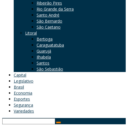
Ribeirão Pires
Rio Grande da Serra
Santo André
São Bernardo
São Caetano
Litoral
Bertioga
Caraguatatuba
Guarujá
Ilhabela
Santos
São Sebastião
Capital
Legislativo
Brasil
Economia
Esportes
Segurança
Variedades
Search
for: