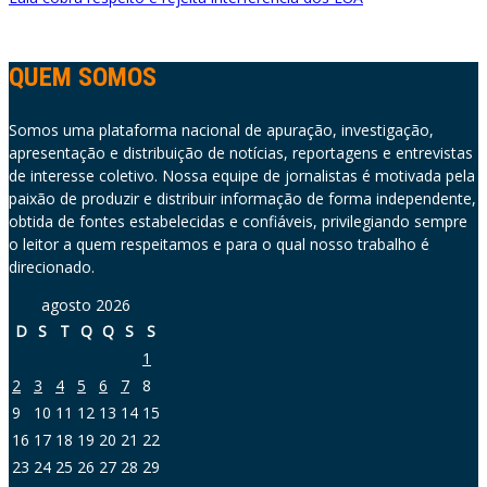
QUEM SOMOS
Somos uma plataforma nacional de apuração, investigação,
apresentação e distribuição de notícias, reportagens e entrevistas
de interesse coletivo. Nossa equipe de jornalistas é motivada pela
paixão de produzir e distribuir informação de forma independente,
obtida de fontes estabelecidas e confiáveis, privilegiando sempre
o leitor a quem respeitamos e para o qual nosso trabalho é
direcionado.
agosto 2026
D
S
T
Q
Q
S
S
1
2
3
4
5
6
7
8
9
10
11
12
13
14
15
16
17
18
19
20
21
22
23
24
25
26
27
28
29