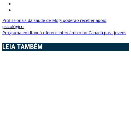
Navegação
Profissionais da saúde de Mogi poderão receber apoio
psicológico
de
Programa em Itaquá oferece intercâmbio no Canadá para jovens
Post
LEIA TAMBÉM