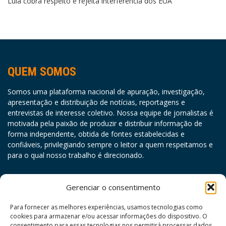
Lula cobra respeito e rejeita interferência dos EUA
QUEM SOMOS
Somos uma plataforma nacional de apuração, investigação,
apresentação e distribuição de notícias, reportagens e
entrevistas de interesse coletivo. Nossa equipe de jornalistas é
motivada pela paixão de produzir e distribuir informação de
forma independente, obtida de fontes estabelecidas e
confiáveis, privilegiando sempre o leitor a quem respeitamos e
para o qual nosso trabalho é direcionado.
agosto 2026
Gerenciar o consentimento
D
S
T
Q
Q
S
S
Para fornecer as melhores experiências, usamos tecnologias como
cookies para armazenar e/ou acessar informações do dispositivo. O
1
consentimento para essas tecnologias nos permitirá processar dados