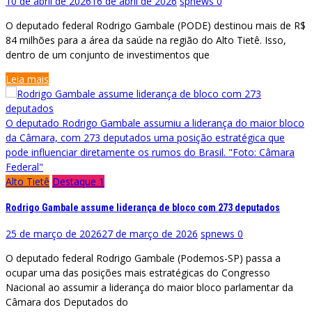
10 de abril de 2026
16 de abril de 2026
spnews
0
O deputado federal Rodrigo Gambale (PODE) destinou mais de R$
84 milhões para a área da saúde na região do Alto Tietê. Isso,
dentro de um conjunto de investimentos que
Leia mais
O deputado Rodrigo Gambale assumiu a liderança do maior bloco
da Câmara, com 273 deputados uma posição estratégica que
pode influenciar diretamente os rumos do Brasil. "Foto: Câmara
Federal"
Alto Tietê
Destaque 1
Rodrigo Gambale assume liderança de bloco com 273 deputados
25 de março de 2026
27 de março de 2026
spnews
0
O deputado federal Rodrigo Gambale (Podemos-SP) passa a
ocupar uma das posições mais estratégicas do Congresso
Nacional ao assumir a liderança do maior bloco parlamentar da
Câmara dos Deputados do