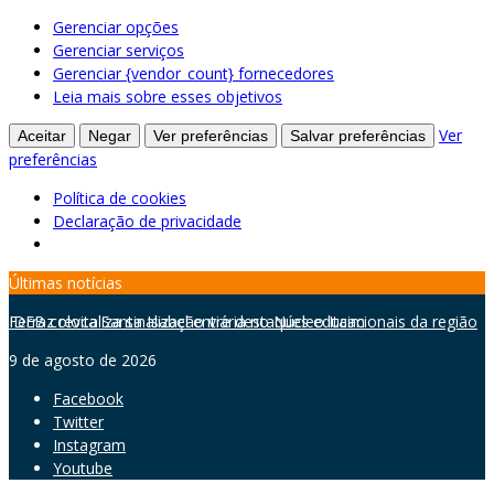
Gerenciar opções
Gerenciar serviços
Gerenciar {vendor_count} fornecedores
Leia mais sobre esses objetivos
Ver
Aceitar
Negar
Ver preferências
Salvar preferências
preferências
Política de cookies
Declaração de privacidade
Skip
Últimas notícias
to
IDEB coloca Santa Isabel entre destaques educacionais da região
Ferraz revitaliza sinalização viária no Núcleo Itaim
C
content
9 de agosto de 2026
Facebook
Twitter
Instagram
Youtube