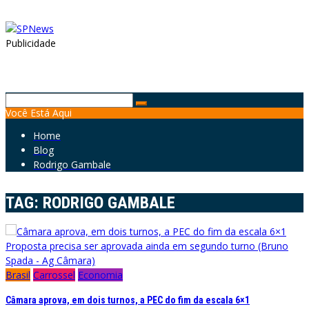
Publicidade
Search
Você Está Aqui
for:
Home
Blog
Rodrigo Gambale
TAG:
RODRIGO GAMBALE
Proposta precisa ser aprovada ainda em segundo turno (Bruno
Spada - Ag Câmara)
Brasil
Carrossel
Economia
Câmara aprova, em dois turnos, a PEC do fim da escala 6×1