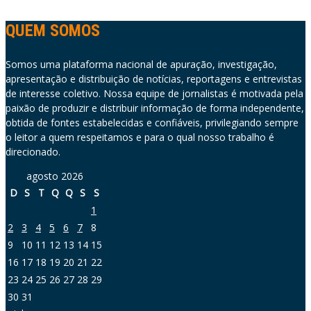
QUEM SOMOS
Somos uma plataforma nacional de apuração, investigação,
apresentação e distribuição de notícias, reportagens e entrevistas
de interesse coletivo. Nossa equipe de jornalistas é motivada pela
paixão de produzir e distribuir informação de forma independente,
obtida de fontes estabelecidas e confiáveis, privilegiando sempre
o leitor a quem respeitamos e para o qual nosso trabalho é
direcionado.
agosto 2026
D
S
T
Q
Q
S
S
1
2
3
4
5
6
7
8
9
10
11
12
13
14
15
16
17
18
19
20
21
22
23
24
25
26
27
28
29
30
31