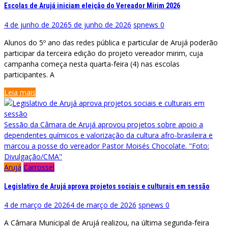
Escolas de Arujá iniciam eleição do Vereador Mirim 2026
4 de junho de 2026
5 de junho de 2026
spnews
0
Alunos do 5º ano das redes pública e particular de Arujá poderão
participar da terceira edição do projeto vereador mirim, cuja
campanha começa nesta quarta-feira (4) nas escolas
participantes. A
Leia mais
Sessão da Câmara de Arujá aprovou projetos sobre apoio a
dependentes químicos e valorização da cultura afro-brasileira e
marcou a posse do vereador Pastor Moisés Chocolate. "Foto:
Divulgação/CMA"
Arujá
Carrossel
Legislativo de Arujá aprova projetos sociais e culturais em sessão
4 de março de 2026
4 de março de 2026
spnews
0
A Câmara Municipal de Arujá realizou, na última segunda-feira