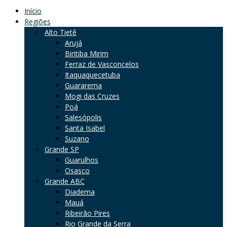
Início
Regiões
Alto Tietê
Arujá
Biritiba Mirim
Ferraz de Vasconcelos
Itaquaquecetuba
Guararema
Mogi das Cruzes
Poá
Salesópolis
Santa Isabel
Suzano
Grande SP
Guarulhos
Osasco
Grande ABC
Diadema
Mauá
Ribeirão Pires
Rio Grande da Serra