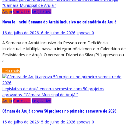
"Câmara Municipal de Arujá."
Arujá
Carrossel
Legislativo
Nova lei inclui Semana do Arraiá Inclusivo no calendário de Arujá
16 de julho de 2026
16 de julho de 2026
spnews
0
A Semana do Arraiá Inclusivo da Pessoa com Deficiência
Intelectual e Múltipla passa a integrar oficialmente o Calendário de
Festividades de Arujá. O vereador Divinei da Silva (PL) apresentou
a
Leia mais
Legislativo de Arujá encerra semestre com 50 projetos
aprovados. "Câmara Municipal de Arujá."
Arujá
Carrossel
Legislativo
Câmara de Arujá aprova 50 projetos no primeiro semestre de 2026
15 de julho de 2026
15 de julho de 2026
spnews
0