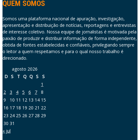
QUEM SOMOS
Somos uma plataforma nacional de apuração, investigação,
apresentação e distribuição de notícias, reportagens e entrevistas
de interesse coletivo. Nossa equipe de jornalistas é motivada pela
paixão de produzir e distribuir informação de forma independente,
obtida de fontes estabelecidas e confiáveis, privilegiando sempre
o leitor a quem respeitamos e para o qual nosso trabalho é
direcionado.
agosto 2026
D
S
T
Q
Q
S
S
1
2
3
4
5
6
7
8
9
10
11
12
13
14
15
16
17
18
19
20
21
22
23
24
25
26
27
28
29
30
31
« jul