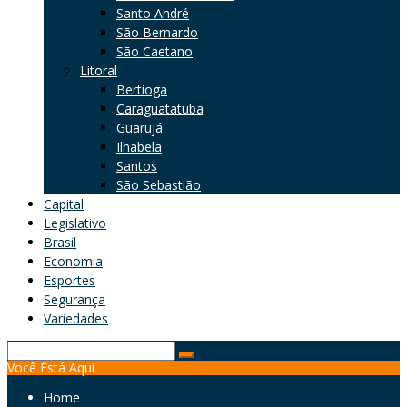
Santo André
São Bernardo
São Caetano
Litoral
Bertioga
Caraguatatuba
Guarujá
Ilhabela
Santos
São Sebastião
Capital
Legislativo
Brasil
Economia
Esportes
Segurança
Variedades
Search
Você Está Aqui
for:
Home