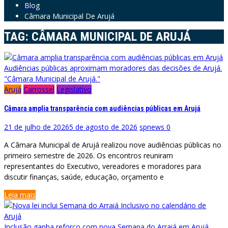
Blog
Câmara Municipal De Arujá
TAG:
CÂMARA MUNICIPAL DE ARUJÁ
Audiências públicas aproximam moradores das decisões de Arujá.
"Câmara Municipal de Arujá."
Arujá
Carrossel
Legislativo
Câmara amplia transparência com audiências públicas em Arujá
21 de julho de 2026
5 de agosto de 2026
spnews
0
A Câmara Municipal de Arujá realizou nove audiências públicas no
primeiro semestre de 2026. Os encontros reuniram
representantes do Executivo, vereadores e moradores para
discutir finanças, saúde, educação, orçamento e
Leia mais
Inclusão ganha reforço com nova Semana do Arraiá em Arujá.