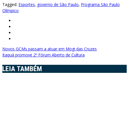
Tagged:
Esportes
,
governo de São Paulo
,
Programa São Paulo
Olímpico
Navegação
Novos GCMs passam a atuar em Mogi das Cruzes
Itaquá promove 2º Fórum Aberto de Cultura
de
Post
LEIA TAMBÉM