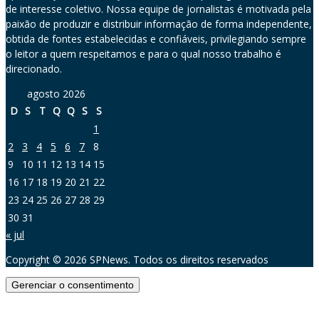
de interesse coletivo. Nossa equipe de jornalistas é motivada pela
paixão de produzir e distribuir informação de forma independente,
obtida de fontes estabelecidas e confiáveis, privilegiando sempre
o leitor a quem respeitamos e para o qual nosso trabalho é
direcionado.
agosto 2026
D
S
T
Q
Q
S
S
1
2
3
4
5
6
7
8
9
10
11
12
13
14
15
16
17
18
19
20
21
22
23
24
25
26
27
28
29
30
31
« jul
Copyright © 2026 SPNews. Todos os direitos reservados
Gerenciar o consentimento