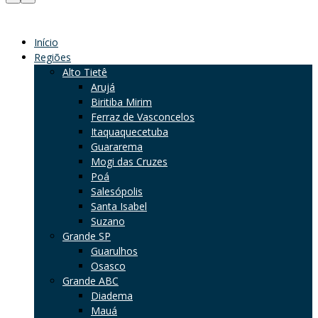
Início
Regiões
Alto Tietê
Arujá
Biritiba Mirim
Ferraz de Vasconcelos
Itaquaquecetuba
Guararema
Mogi das Cruzes
Poá
Salesópolis
Santa Isabel
Suzano
Grande SP
Guarulhos
Osasco
Grande ABC
Diadema
Mauá