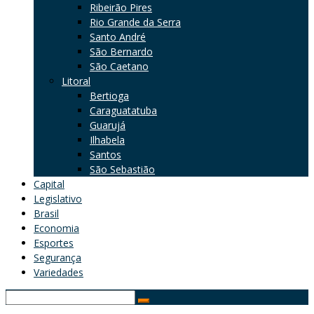
Ribeirão Pires
Rio Grande da Serra
Santo André
São Bernardo
São Caetano
Litoral
Bertioga
Caraguatatuba
Guarujá
Ilhabela
Santos
São Sebastião
Capital
Legislativo
Brasil
Economia
Esportes
Segurança
Variedades
Search
for: