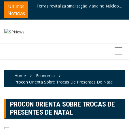
Skip
ntre destaques
Últimas
Ferraz revitaliza sinalização viária no Núcleo
Câ
to
Itaim
e
Notícias
content
Home
Economia
Procon Orienta Sobre Trocas De Presentes De Natal
PROCON ORIENTA SOBRE TROCAS DE
PRESENTES DE NATAL