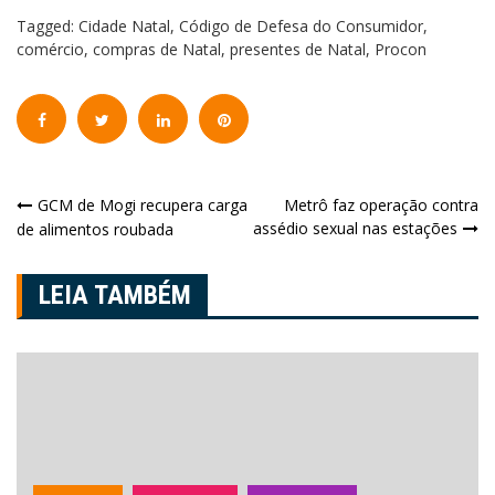
Tagged:
Cidade Natal
,
Código de Defesa do Consumidor
,
comércio
,
compras de Natal
,
presentes de Natal
,
Procon
Navegação
GCM de Mogi recupera carga
Metrô faz operação contra
assédio sexual nas estações
de alimentos roubada
de
Post
LEIA TAMBÉM