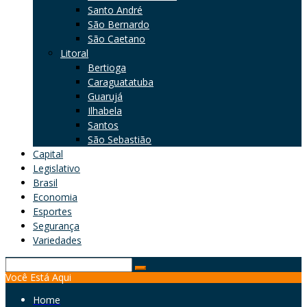
Santo André
São Bernardo
São Caetano
Litoral
Bertioga
Caraguatatuba
Guarujá
Ilhabela
Santos
São Sebastião
Capital
Legislativo
Brasil
Economia
Esportes
Segurança
Variedades
Search
Você Está Aqui
for:
Home