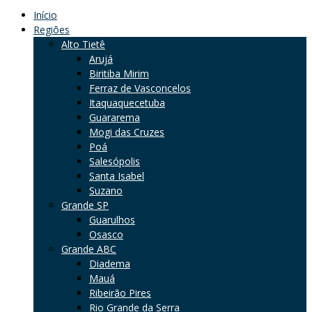
Início
Regiões
Alto Tietê
Arujá
Biritiba Mirim
Ferraz de Vasconcelos
Itaquaquecetuba
Guararema
Mogi das Cruzes
Poá
Salesópolis
Santa Isabel
Suzano
Grande SP
Guarulhos
Osasco
Grande ABC
Diadema
Mauá
Ribeirão Pires
Rio Grande da Serra