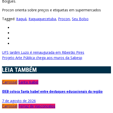
Boigues.
Procon orienta sobre preços e etiquetas em supermercados
Tagged:
Itaquá
,
Itaquaquecetuba
,
Procon
,
Seu Bolso
Navegação
UFS Jardim Luzo é reinaugurada em Ribeirão Pires
Projeto Arte Pública chega aos muros da Sabesp
de
Post
LEIA TAMBÉM
Carrossel
Santa Isabel
IDEB coloca Santa Isabel entre destaques educacionais da região
7 de agosto de 2026
Carrossel
Ferraz de Vasconcelos