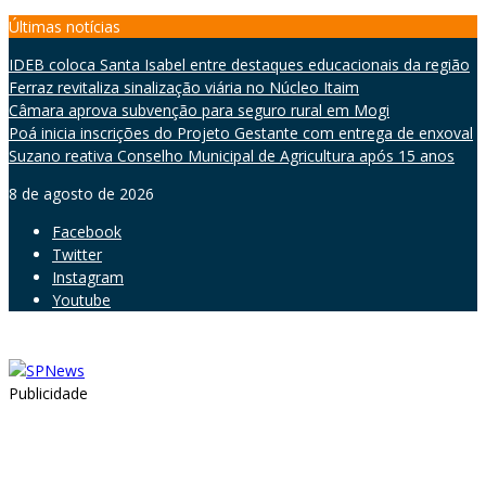
Skip
Últimas notícias
to
IDEB coloca Santa Isabel entre destaques educacionais da região
content
Ferraz revitaliza sinalização viária no Núcleo Itaim
Câmara aprova subvenção para seguro rural em Mogi
Poá inicia inscrições do Projeto Gestante com entrega de enxoval
Suzano reativa Conselho Municipal de Agricultura após 15 anos
8 de agosto de 2026
Facebook
Twitter
Instagram
Youtube
Publicidade