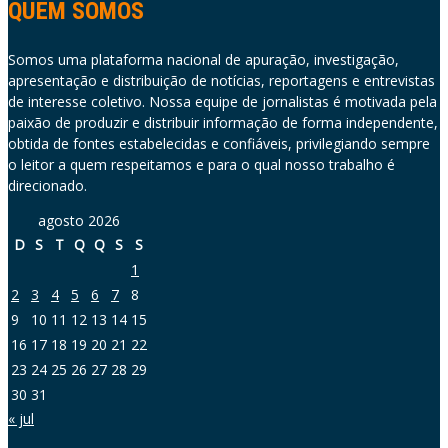
QUEM SOMOS
Somos uma plataforma nacional de apuração, investigação,
apresentação e distribuição de notícias, reportagens e entrevistas
de interesse coletivo. Nossa equipe de jornalistas é motivada pela
paixão de produzir e distribuir informação de forma independente,
obtida de fontes estabelecidas e confiáveis, privilegiando sempre
o leitor a quem respeitamos e para o qual nosso trabalho é
direcionado.
agosto 2026
D
S
T
Q
Q
S
S
1
2
3
4
5
6
7
8
9
10
11
12
13
14
15
16
17
18
19
20
21
22
23
24
25
26
27
28
29
30
31
« jul