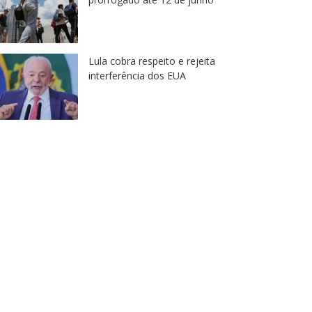
Lula cobra respeito e rejeita
interferência dos EUA
arrossel
Itaquaquecetuba
Carrossel
ós incêndio, Itaquá inicia
Suzano re
cuperação da área afetada
Agricultu
6 de agosto de 2026
6 de agos