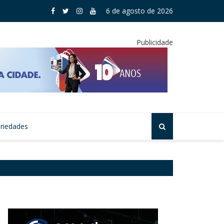
gem celebra 25 pódios do Judô Clube Mogi das Cruzes
6 de agosto de 2026
Publicidade
riedades