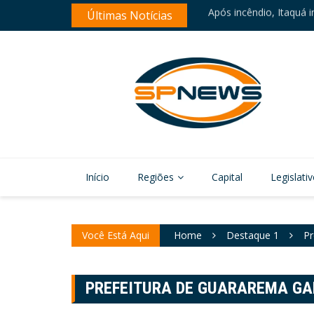
Skip
o da área afetada
Últimas Notícias
Suzano reativa Conselh
to
content
Início
Regiões
Capital
Legislati
Você Está Aqui
Home
Destaque 1
Pr
PREFEITURA DE GUARAREMA G