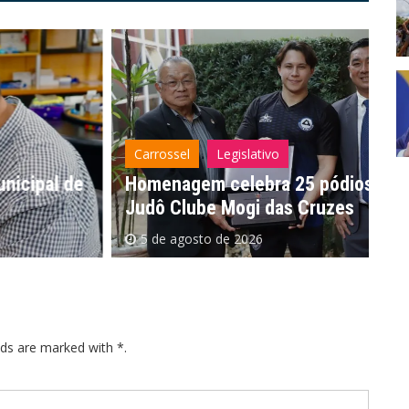
Carrossel
Legislativo
C
e
Homenagem celebra 25 pódios do
Ap
Judô Clube Mogi das Cruzes
re
5 de agosto de 2026
lds are marked with *.