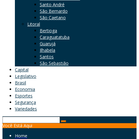
Santo André
São Bernardo
São Caetano
Litoral
Bertioga
Caraguatatuba
Guarujá
Ilhabela
Santos
São Sebastião
Capital
Legislativo
Brasil
Economia
Esportes
Segurança
Variedades
Search
Você Está Aqui
for:
Home