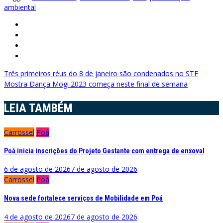
ambiental
Navegação
Três primeiros réus do 8 de janeiro são condenados no STF
Mostra Dança Mogi 2023 começa neste final de semana
de
Post
LEIA TAMBÉM
Carrossel
Poá
Poá inicia inscrições do Projeto Gestante com entrega de enxoval
6 de agosto de 2026
7 de agosto de 2026
Carrossel
Poá
Nova sede fortalece serviços de Mobilidade em Poá
4 de agosto de 2026
7 de agosto de 2026