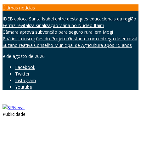
Skip
Últimas notícias
to
IDEB coloca Santa Isabel entre destaques educacionais da região
content
Ferraz revitaliza sinalização viária no Núcleo Itaim
Câmara aprova subvenção para seguro rural em Mogi
Poá inicia inscrições do Projeto Gestante com entrega de enxoval
Suzano reativa Conselho Municipal de Agricultura após 15 anos
9 de agosto de 2026
Facebook
Twitter
Instagram
Youtube
Publicidade