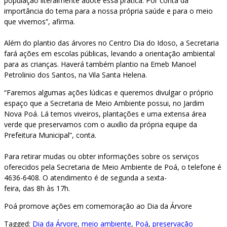
população literalmente adote essa prática. Por conta da
importância do tema para a nossa própria saúde e para o meio
que vivemos”, afirma.
Além do plantio das árvores no Centro Dia do Idoso, a Secretaria
fará ações em escolas públicas, levando a orientação ambiental
para as crianças. Haverá também plantio na Emeb Manoel
Petrolinio dos Santos, na Vila Santa Helena.
“Faremos algumas ações lúdicas e queremos divulgar o próprio
espaço que a Secretaria de Meio Ambiente possui, no Jardim
Nova Poá. Lá temos viveiros, plantações e uma extensa área
verde que preservamos com o auxílio da própria equipe da
Prefeitura Municipal”, conta.
Para retirar mudas ou obter informações sobre os serviços
oferecidos pela Secretaria de Meio Ambiente de Poá, o telefone é
4636-6408. O atendimento é de segunda a sexta-
feira, das 8h às 17h.
Poá promove ações em comemoração ao Dia da Árvore
Tagged:
Dia da Árvore
,
meio ambiente
,
Poá
,
preservação