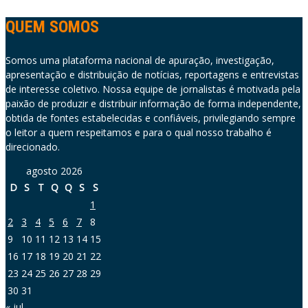
QUEM SOMOS
Somos uma plataforma nacional de apuração, investigação,
apresentação e distribuição de notícias, reportagens e entrevistas
de interesse coletivo. Nossa equipe de jornalistas é motivada pela
paixão de produzir e distribuir informação de forma independente,
obtida de fontes estabelecidas e confiáveis, privilegiando sempre
o leitor a quem respeitamos e para o qual nosso trabalho é
direcionado.
agosto 2026
D
S
T
Q
Q
S
S
1
2
3
4
5
6
7
8
9
10
11
12
13
14
15
16
17
18
19
20
21
22
23
24
25
26
27
28
29
30
31
« jul