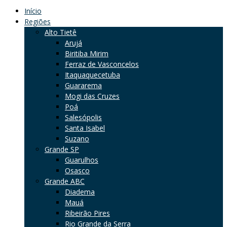
Início
Regiões
Alto Tietê
Arujá
Biritiba Mirim
Ferraz de Vasconcelos
Itaquaquecetuba
Guararema
Mogi das Cruzes
Poá
Salesópolis
Santa Isabel
Suzano
Grande SP
Guarulhos
Osasco
Grande ABC
Diadema
Mauá
Ribeirão Pires
Rio Grande da Serra