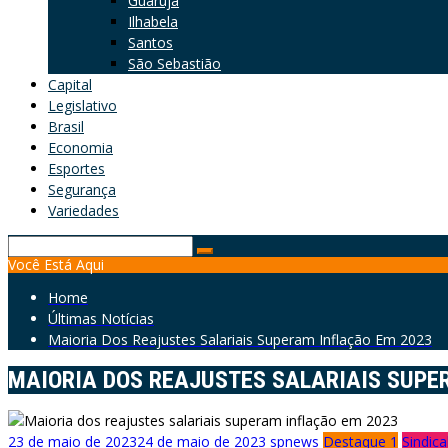
Guarujá
Ilhabela
Santos
São Sebastião
Capital
Legislativo
Brasil
Economia
Esportes
Segurança
Variedades
Search
Você Está Aqui
for:
Home
Últimas Notícias
Maioria Dos Reajustes Salariais Superam Inflação Em 2023
MAIORIA DOS REAJUSTES SALARIAIS SUPE
23 de maio de 2023
24 de maio de 2023
spnews
Destaque 1
Sindica