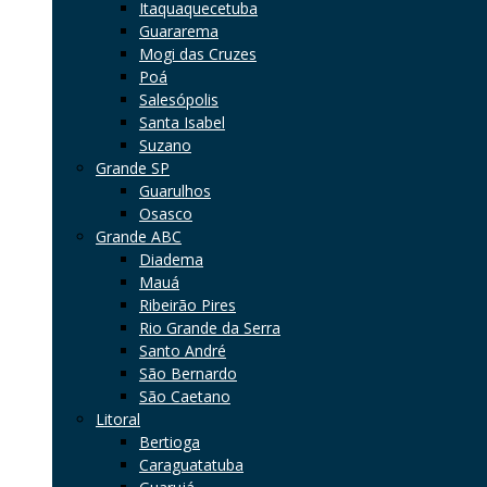
Itaquaquecetuba
Guararema
Mogi das Cruzes
Poá
Salesópolis
Santa Isabel
Suzano
Grande SP
Guarulhos
Osasco
Grande ABC
Diadema
Mauá
Ribeirão Pires
Rio Grande da Serra
Santo André
São Bernardo
São Caetano
Litoral
Bertioga
Caraguatatuba