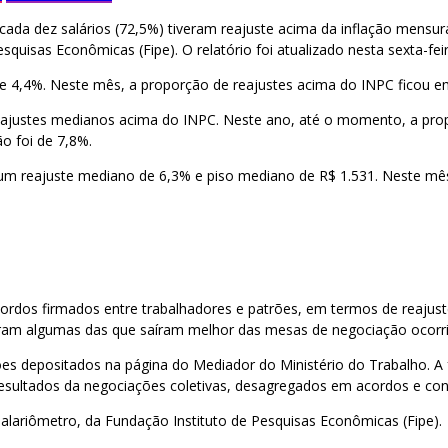
 cada dez salários (72,5%) tiveram reajuste acima da inflação mens
uisas Econômicas (Fipe). O relatório foi atualizado nesta sexta-feir
de 4,4%. Neste mês, a proporção de reajustes acima do INPC ficou e
ajustes medianos acima do INPC. Neste ano, até o momento, a propor
ão foi de 7,8%.
a um reajuste mediano de 6,3% e piso mediano de R$ 1.531. Neste m
cordos firmados entre trabalhadores e patrões, em termos de reajust
ram algumas das que saíram melhor das mesas de negociação ocorrid
 depositados na página do Mediador do Ministério do Trabalho. A f
resultados da negociações coletivas, desagregados em acordos e co
Salariômetro, da Fundação Instituto de Pesquisas Econômicas (Fipe).