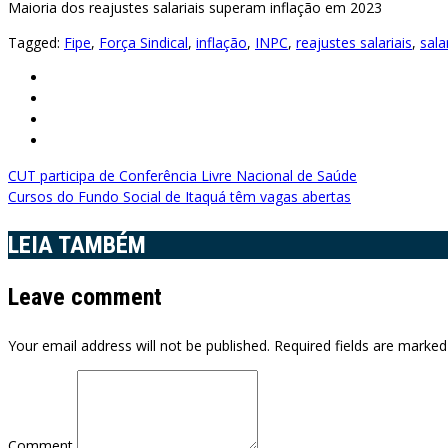
Maioria dos reajustes salariais superam inflação em 2023
Tagged:
Fipe
,
Força Sindical
,
inflação
,
INPC
,
reajustes salariais
,
sala
Navegação
CUT participa de Conferência Livre Nacional de Saúde
Cursos do Fundo Social de Itaquá têm vagas abertas
de
LEIA TAMBÉM
Post
Leave comment
Your email address will not be published. Required fields are marked
Comment