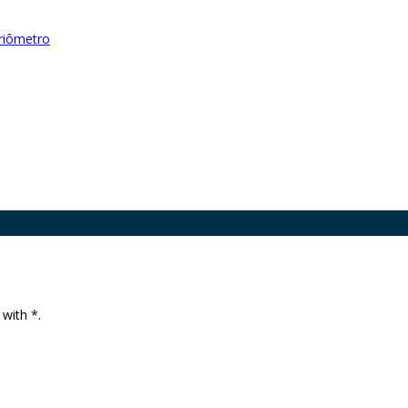
riômetro
 with *.