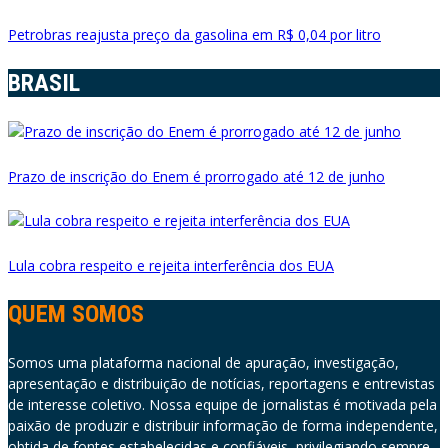
Petrobras reajusta preço da gasolina em R$ 0,04 por litro
BRASIL
Prazo de inscrição do Enem é prorrogado até 12 de junho
Lula cobra respeito e rejeita interferência dos EUA
QUEM SOMOS
Somos uma plataforma nacional de apuração, investigação,
apresentação e distribuição de notícias, reportagens e entrevistas
de interesse coletivo. Nossa equipe de jornalistas é motivada pela
paixão de produzir e distribuir informação de forma independente,
obtida de fontes estabelecidas e confiáveis, privilegiando sempre