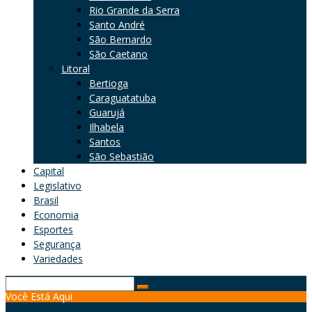
Rio Grande da Serra
Santo André
São Bernardo
São Caetano
Litoral
Bertioga
Caraguatatuba
Guarujá
Ilhabela
Santos
São Sebastião
Capital
Legislativo
Brasil
Economia
Esportes
Segurança
Variedades
Search
Você Está Aqui
for: