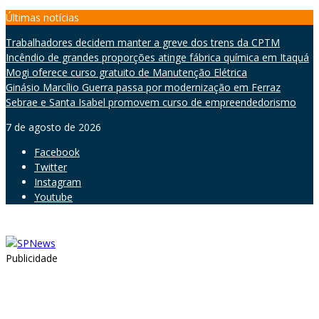
Skip
Últimas notícias
to
Trabalhadores decidem manter a greve dos trens da CPTM
content
Incêndio de grandes proporções atinge fábrica química em Itaquá
Mogi oferece curso gratuito de Manutenção Elétrica
Ginásio Marcílio Guerra passa por modernização em Ferraz
Sebrae e Santa Isabel promovem curso de empreendedorismo
7 de agosto de 2026
Facebook
Twitter
Instagram
Youtube
Publicidade