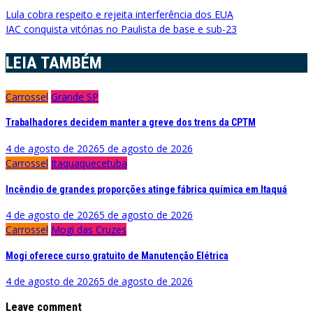
Navegação
Lula cobra respeito e rejeita interferência dos EUA
IAC conquista vitórias no Paulista de base e sub-23
de
Post
LEIA TAMBÉM
Carrossel
Grande SP
Trabalhadores decidem manter a greve dos trens da CPTM
4 de agosto de 2026
5 de agosto de 2026
Carrossel
Itaquaquecetuba
Incêndio de grandes proporções atinge fábrica química em Itaquá
4 de agosto de 2026
5 de agosto de 2026
Carrossel
Mogi das Cruzes
Mogi oferece curso gratuito de Manutenção Elétrica
4 de agosto de 2026
5 de agosto de 2026
Leave comment