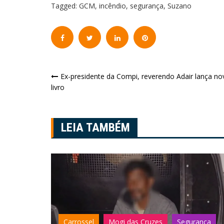
Tagged:
GCM
,
incêndio
,
segurança
,
Suzano
Navegação
Ex-presidente da Compi, reverendo Adair lança no
livro
de
Post
LEIA TAMBÉM
urança
Carrossel
Mogi das Cruzes
Segurança