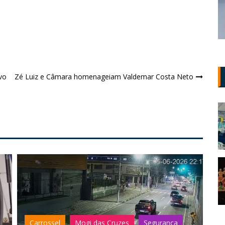
vo
Zé Luiz e Câmara homenageiam Valdemar Costa Neto
Carrossel
Destaque 2
Segurança
C