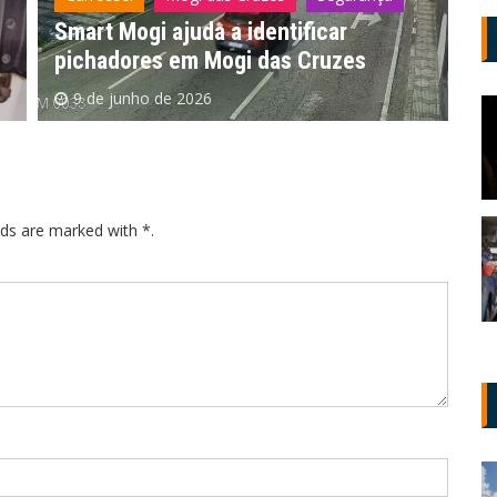
Polícia Militar de SP abre concurso
Pr
público para soldado
oc
6 de junho de 2026
lds are marked with *.