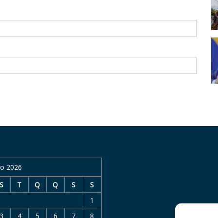
o 2026
S
T
Q
Q
S
S
1
3
4
5
6
7
8