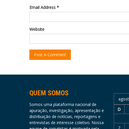
Email Address *
Website
QUEM SOMOS
agost
Somos uma plataforma nacional de
D
apuração, investigação, apresentação e
distribuição de notícias, reportagens e
entrevistas de interesse coletivo. Nossa
2
equipe de jornalistas é motivada pela