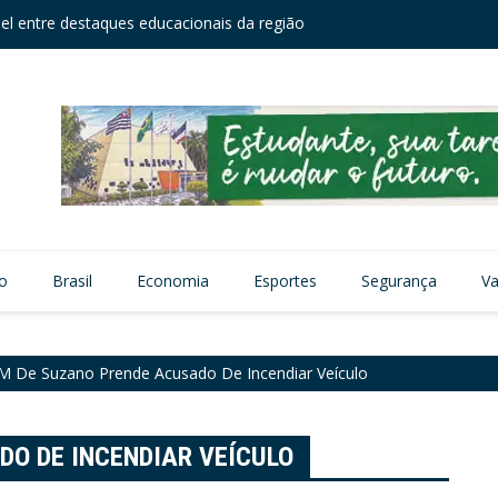
el entre destaques educacionais da região
Câmara
zação viária no Núcleo Itaim
vo
Brasil
Economia
Esportes
Segurança
Va
 De Suzano Prende Acusado De Incendiar Veículo
O DE INCENDIAR VEÍCULO