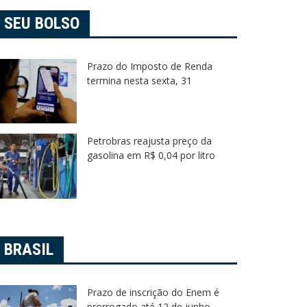
isão de foragido por homicídio
Smart Mog
SEU BOLSO
orre no Mogilar em Mogi
pichador
29 de junho de 2026
9 de junho
Prazo do Imposto de Renda
termina nesta sexta, 31
Petrobras reajusta preço da
gasolina em R$ 0,04 por litro
BRASIL
Prazo de inscrição do Enem é
prorrogado até 12 de junho