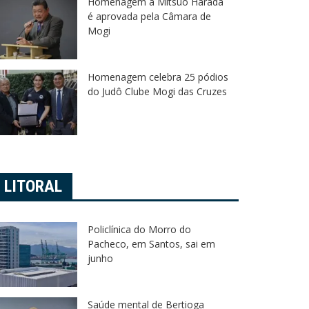
Homenagem a Mitsuo Harada
é aprovada pela Câmara de
Mogi
Homenagem celebra 25 pódios
do Judô Clube Mogi das Cruzes
LITORAL
Policlínica do Morro do
Pacheco, em Santos, sai em
junho
Saúde mental de Bertioga