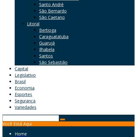
Santo André
São Bernardo
São Caetano
Litoral
Bertioga
Caraguatatuba
Guarujá
Ilhabela
Santos
São Sebastião
Capital
Legislativo
Brasil
Economia
Esportes
Segurança
Variedades
Search
Você Está Aqui
for:
Home