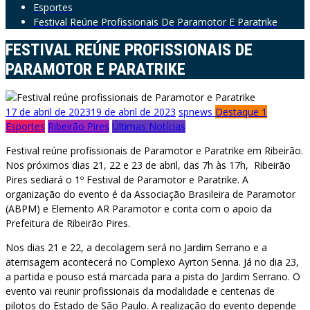
Esportes
Festival Reúne Profissionais De Paramotor E Paratrike
FESTIVAL REÚNE PROFISSIONAIS DE
PARAMOTOR E PARATRIKE
17 de abril de 2023
19 de abril de 2023
spnews
Destaque 1
Esportes
Ribeirão Pires
Últimas Notícias
Festival reúne profissionais de Paramotor e Paratrike em Ribeirão.
Nos próximos dias 21, 22 e 23 de abril, das 7h às 17h, Ribeirão
Pires sediará o 1º Festival de Paramotor e Paratrike. A
organização do evento é da Associação Brasileira de Paramotor
(ABPM) e Elemento AR Paramotor e conta com o apoio da
Prefeitura de Ribeirão Pires.
Nos dias 21 e 22, a decolagem será no Jardim Serrano e a
aterrisagem acontecerá no Complexo Ayrton Senna. Já no dia 23,
a partida e pouso está marcada para a pista do Jardim Serrano. O
evento vai reunir profissionais da modalidade e centenas de
pilotos do Estado de São Paulo. A realização do evento depende