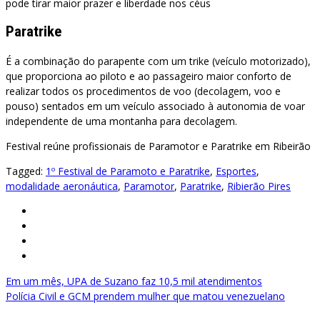
pode tirar maior prazer e liberdade nos céus
Paratrike
É a combinação do parapente com um trike (veículo motorizado),
que proporciona ao piloto e ao passageiro maior conforto de
realizar todos os procedimentos de voo (decolagem, voo e
pouso) sentados em um veículo associado à autonomia de voar
independente de uma montanha para decolagem.
Festival reúne profissionais de Paramotor e Paratrike em Ribeirão
Tagged:
1º Festival de Paramoto e Paratrike
,
Esportes
,
modalidade aeronáutica
,
Paramotor
,
Paratrike
,
Ribierão Pires
Navegação
Em um mês, UPA de Suzano faz 10,5 mil atendimentos
Polícia Civil e GCM prendem mulher que matou venezuelano
de
Post