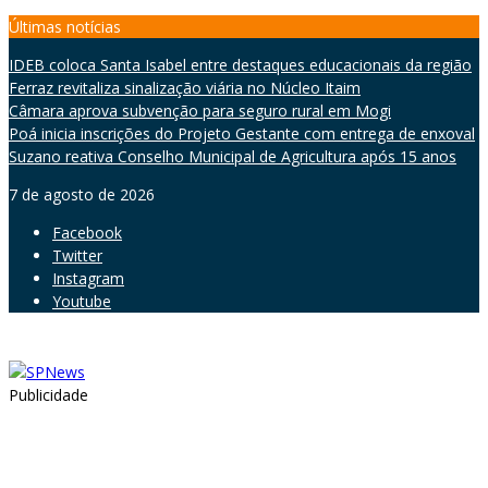
Skip
Últimas notícias
to
IDEB coloca Santa Isabel entre destaques educacionais da região
content
Ferraz revitaliza sinalização viária no Núcleo Itaim
Câmara aprova subvenção para seguro rural em Mogi
Poá inicia inscrições do Projeto Gestante com entrega de enxoval
Suzano reativa Conselho Municipal de Agricultura após 15 anos
7 de agosto de 2026
Facebook
Twitter
Instagram
Youtube
Publicidade