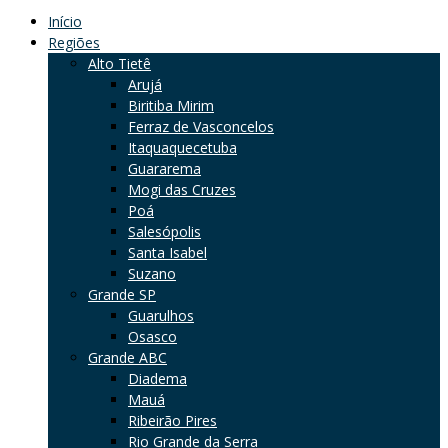
Início
Regiões
Alto Tietê
Arujá
Biritiba Mirim
Ferraz de Vasconcelos
Itaquaquecetuba
Guararema
Mogi das Cruzes
Poá
Salesópolis
Santa Isabel
Suzano
Grande SP
Guarulhos
Osasco
Grande ABC
Diadema
Mauá
Ribeirão Pires
Rio Grande da Serra