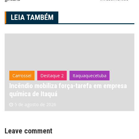
Post
LEIA TAMBÉM
Carrossel
Destaque 2
Itaquaquecetuba
Incêndio mobiliza força-tarefa em empresa
química de Itaquá
5 de agosto de 2026
Leave comment