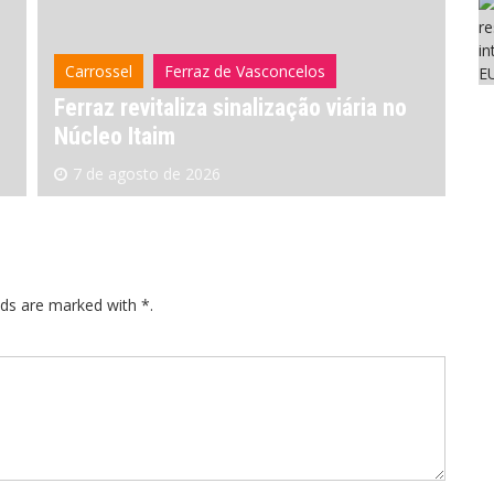
Carrossel
Legislativo
C
Câmara aprova subvenção para seguro
ID
rural em Mogi
de
7 de agosto de 2026
lds are marked with *.