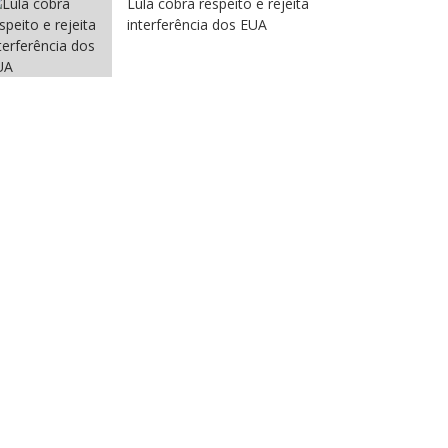
Lula cobra respeito e rejeita
interferência dos EUA
arrossel
Santa Isabel
Carrossel
EB coloca Santa Isabel entre
Ferraz rev
staques educacionais da região
Núcleo It
7 de agosto de 2026
7 de agos