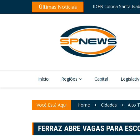
IDEB coloca Santa Isab
Skip
Últimas Notícias
Ferraz revitaliza sinali
to
content
Início
Regiões
Capital
Legislati
Você Está Aqui
Home
Cidades
Alto T
FERRAZ ABRE VAGAS PARA ESC