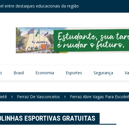
el entre destaques educacionais da região
Câmara
zação viária no Núcleo Itaim
vo
Brasil
Economia
Esportes
Segurança
Va
ietê
Ferraz De Vasconcelos
Ferraz Abre Vagas Para Escolin
OLINHAS ESPORTIVAS GRATUITAS