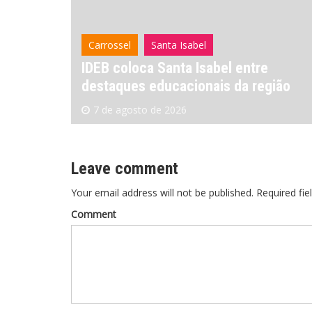
Carrossel
Ferraz de Vasconcelos
e
Ferraz revitaliza sinalização viária no
gião
Núcleo Itaim
7 de agosto de 2026
Leave comment
Your email address will not be published. Required fie
Comment