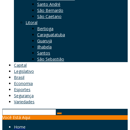
Santo André
São Bernardo
São Caetano
Litoral
Bertioga
Caraguatatuba
Guarujá
Ilhabela
Santos
São Sebastião
Capital
Legislativo
Brasil
Economia
Esportes
Segurança
Variedades
Search
Você Está Aqui
for:
Home