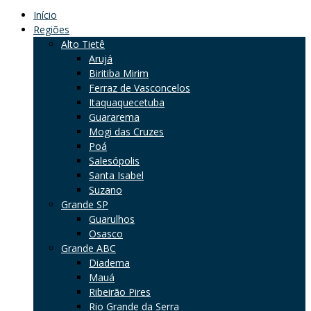
Início
Regiões
Alto Tietê
Arujá
Biritiba Mirim
Ferraz de Vasconcelos
Itaquaquecetuba
Guararema
Mogi das Cruzes
Poá
Salesópolis
Santa Isabel
Suzano
Grande SP
Guarulhos
Osasco
Grande ABC
Diadema
Mauá
Ribeirão Pires
Rio Grande da Serra