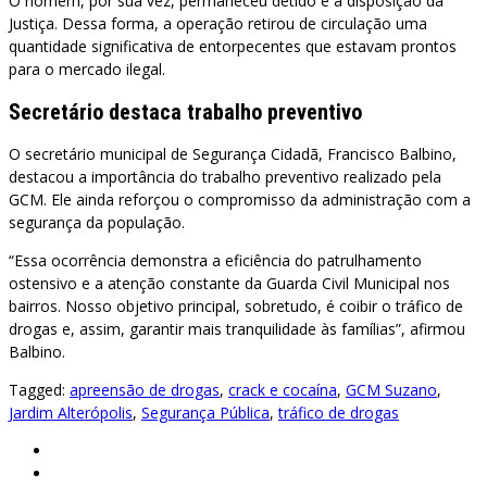
O homem, por sua vez, permaneceu detido e à disposição da
Justiça. Dessa forma, a operação retirou de circulação uma
quantidade significativa de entorpecentes que estavam prontos
para o mercado ilegal.
Secretário destaca trabalho preventivo
O secretário municipal de Segurança Cidadã, Francisco Balbino,
destacou a importância do trabalho preventivo realizado pela
GCM. Ele ainda reforçou o compromisso da administração com a
segurança da população.
“Essa ocorrência demonstra a eficiência do patrulhamento
ostensivo e a atenção constante da Guarda Civil Municipal nos
bairros. Nosso objetivo principal, sobretudo, é coibir o tráfico de
drogas e, assim, garantir mais tranquilidade às famílias”, afirmou
Balbino.
Tagged:
apreensão de drogas
,
crack e cocaína
,
GCM Suzano
,
Jardim Alterópolis
,
Segurança Pública
,
tráfico de drogas