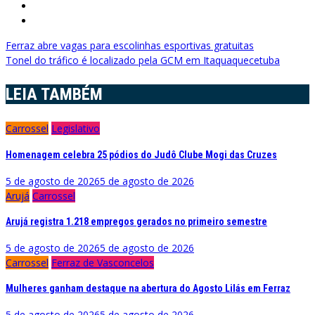
Navegação
Ferraz abre vagas para escolinhas esportivas gratuitas
Tonel do tráfico é localizado pela GCM em Itaquaquecetuba
de
Post
LEIA TAMBÉM
Carrossel
Legislativo
Homenagem celebra 25 pódios do Judô Clube Mogi das Cruzes
5 de agosto de 2026
5 de agosto de 2026
Arujá
Carrossel
Arujá registra 1.218 empregos gerados no primeiro semestre
5 de agosto de 2026
5 de agosto de 2026
Carrossel
Ferraz de Vasconcelos
Mulheres ganham destaque na abertura do Agosto Lilás em Ferraz
5 de agosto de 2026
5 de agosto de 2026