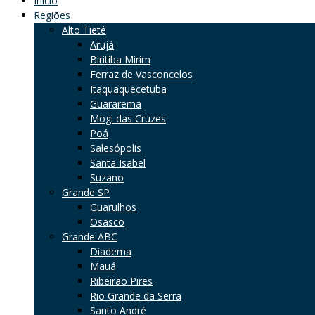
Início
Regiões
Alto Tietê
Arujá
Biritiba Mirim
Ferraz de Vasconcelos
Itaquaquecetuba
Guararema
Mogi das Cruzes
Poá
Salesópolis
Santa Isabel
Suzano
Grande SP
Guarulhos
Osasco
Grande ABC
Diadema
Mauá
Ribeirão Pires
Rio Grande da Serra
Santo André