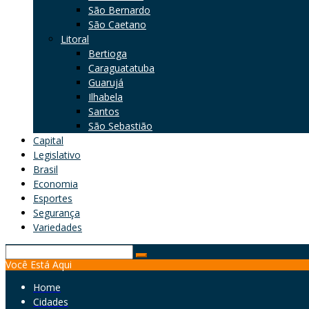
São Bernardo
São Caetano
Litoral
Bertioga
Caraguatatuba
Guarujá
Ilhabela
Santos
São Sebastião
Capital
Legislativo
Brasil
Economia
Esportes
Segurança
Variedades
Search
Você Está Aqui
for:
Home
Cidades