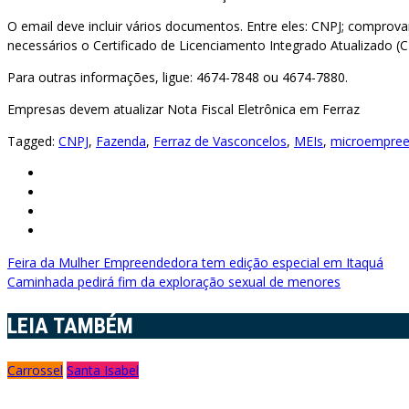
O email deve incluir vários documentos. Entre eles: CNPJ; compr
necessários o Certificado de Licenciamento Integrado Atualizado (
Para outras informações, ligue: 4674-7848 ou 4674-7880.
Empresas devem atualizar Nota Fiscal Eletrônica em Ferraz
Tagged:
CNPJ
,
Fazenda
,
Ferraz de Vasconcelos
,
MEIs
,
microempreen
Navegação
Feira da Mulher Empreendedora tem edição especial em Itaquá
Caminhada pedirá fim da exploração sexual de menores
de
LEIA TAMBÉM
Post
Carrossel
Santa Isabel