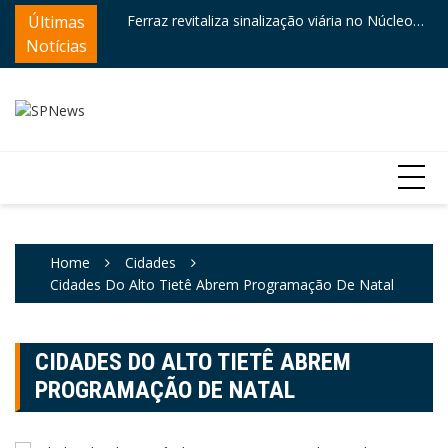
Skip
ntre destaques
Últimas
Ferraz revitaliza sinalização viária no Núcleo
Câ
to
Itaim
e
Notícias
content
Home
Cidades
Cidades Do Alto Tietê Abrem Programação De Natal
CIDADES DO ALTO TIETÊ ABREM
PROGRAMAÇÃO DE NATAL