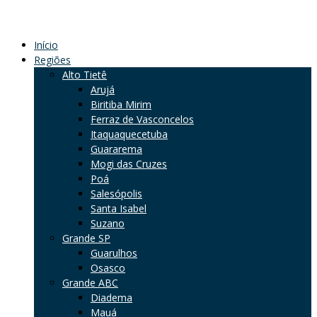
Início
Regiões
Alto Tietê
Arujá
Biritiba Mirim
Ferraz de Vasconcelos
Itaquaquecetuba
Guararema
Mogi das Cruzes
Poá
Salesópolis
Santa Isabel
Suzano
Grande SP
Guarulhos
Osasco
Grande ABC
Diadema
Mauá