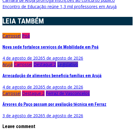
Navegação
Câmara de Arujá prorroga inscrições ao concurso público
Encontro de Educação reúne 1,3 mil professores em Arujá
de
Post
LEIA TAMBÉM
Carrossel
Poá
Nova sede fortalece serviços de Mobilidade em Poá
4 de agosto de 2026
5 de agosto de 2026
Arujá
Carrossel
Destaque 2
Legislativo
Arrecadação de alimentos beneficia famílias em Arujá
4 de agosto de 2026
5 de agosto de 2026
Carrossel
Destaque 2
Ferraz de Vasconcelos
Árvores do Paço passam por avaliação técnica em Ferraz
3 de agosto de 2026
5 de agosto de 2026
Leave comment