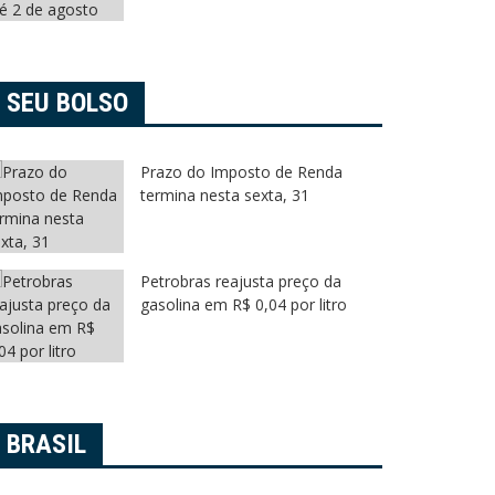
SEU BOLSO
islativo
Arujá
Carrossel
Legislativo
s Mulheres em
Centro TEA Arujá será criad
Prazo do Imposto de Renda
seminário sobre Autismo
termina nesta sexta, 31
27 de julho de 2026
Petrobras reajusta preço da
gasolina em R$ 0,04 por litro
BRASIL