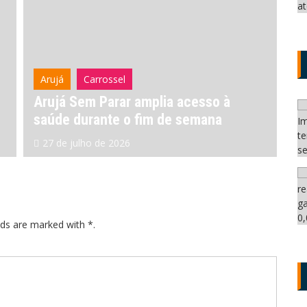
sel
Arujá
Carrossel
Leg
rar amplia acesso à
Lei cria Check-Up da
e o fim de semana
Arujá para prevenção
2026
24 de julho de 2026
lds are marked with *.