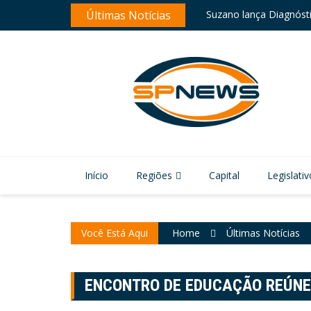
Skip
Suzano lança Diagnóstic
Últimas Notícias
to
Interdição de túnel em
content
Início
Regiões
Capital
Legislativ
Você Está Aqui
Home
Últimas Notícias
ENCONTRO DE EDUCAÇÃO REÚNE 