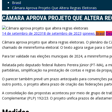
Brasil
Câmara Aprova Projeto Que Altera Regras Eleitorais
CÂMARA APROVA PROJETO QUE ALTERA RE
14 de setembro de 2023
18 de setembro de 2023
spnews
Brasil
Des
Câmara aprova projeto que altera regras eleitorais. O plenário da C
chamado de minirreforma eleitoral. O texto agora segue para o Sen
Para ter validade nas eleições municipais de 2024, a minirreforma
Relatada pelo deputado federal Rubens Pereira Júnior (PT-MA), a mi
partidárias, simplificação na prestação de contas e regras da propag
O parecer também prevê um prazo antecipado para convenções partid
outro ponto, o projeto altera prazo de criação das federações part
A consolidação das propostas aconteceu por meio de grupo de traba
Complementar (PLP) 192/23. O projeto unifica prazos de afastament