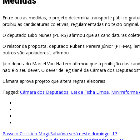
Medidas
Entre outras medidas, o projeto determina transporte público gratu
proibiu as candidaturas coletivas, regulamentadas no texto original.
O deputado Bibo Nunes (PL-RS) afirmou que as candidaturas colet
O relator da proposta, deputado Rubens Pereira Júnior (PT-MA), lem
outros são apoiadores”, afirmou.
Já o deputado Marcel Van Hattem afirmou que a proibição das candid
não é o seu dever. O dever de legislar é da Câmara dos Deputados”,
Câmara aprova projeto que altera regras eleitorais
Tagged:
Câmara dos Deputados
,
Lei da Ficha Limpa
,
Minirreforma e
Navegação
Passeio Ciclístico Mogi-Sabaúna será neste domingo, 17