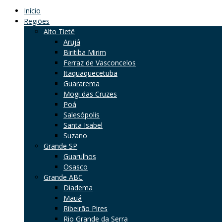
Início
Regiões
Alto Tietê
Arujá
Biritiba Mirim
Ferraz de Vasconcelos
Itaquaquecetuba
Guararema
Mogi das Cruzes
Poá
Salesópolis
Santa Isabel
Suzano
Grande SP
Guarulhos
Osasco
Grande ABC
Diadema
Mauá
Ribeirão Pires
Rio Grande da Serra