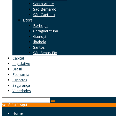
Santo André
São Bernardo
São Caetano
Litoral
Bertioga
Caraguatatuba
Guarujá
Ilhabela
Santos
São Sebastião
Capital
Legislativo
Brasil
Economia
Esportes
Segurança
Variedades
Search
Você Está Aqui
for:
Home