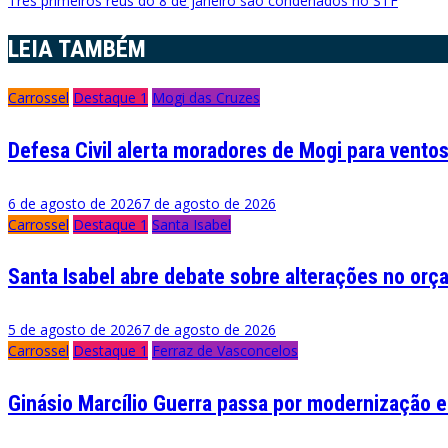
Três primeiros réus do 8 de janeiro são condenados no STF
de
LEIA TAMBÉM
Post
Carrossel
Destaque 1
Mogi das Cruzes
Defesa Civil alerta moradores de Mogi para ventos
6 de agosto de 2026
7 de agosto de 2026
Carrossel
Destaque 1
Santa Isabel
Santa Isabel abre debate sobre alterações no or
5 de agosto de 2026
7 de agosto de 2026
Carrossel
Destaque 1
Ferraz de Vasconcelos
Ginásio Marcílio Guerra passa por modernização 