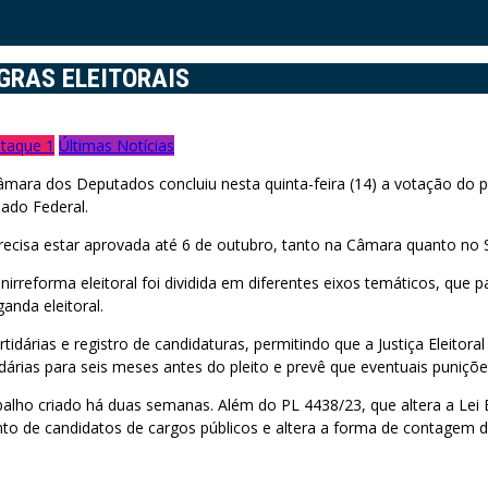
GRAS ELEITORAIS
taque 1
Últimas Notícias
âmara dos Deputados concluiu nesta quinta-feira (14) a votação do pr
ado Federal.
 precisa estar aprovada até 6 de outubro, tanto na Câmara quanto no
nirreforma eleitoral foi dividida em diferentes eixos temáticos, qu
anda eleitoral.
árias e registro de candidaturas, permitindo que a Justiça Eleitoral
idárias para seis meses antes do pleito e prevê que eventuais puniçõ
lho criado há duas semanas. Além do PL 4438/23, que altera a Lei E
o de candidatos de cargos públicos e altera a forma de contagem dos