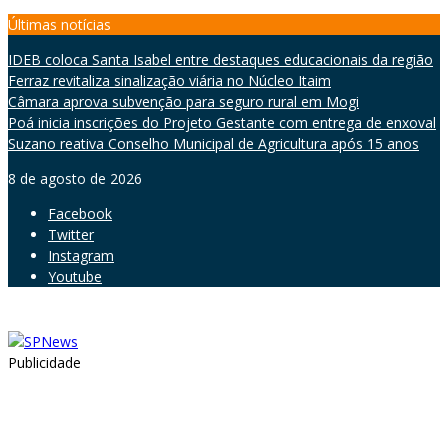
Skip
Últimas notícias
to
IDEB coloca Santa Isabel entre destaques educacionais da região
content
Ferraz revitaliza sinalização viária no Núcleo Itaim
Câmara aprova subvenção para seguro rural em Mogi
Poá inicia inscrições do Projeto Gestante com entrega de enxoval
Suzano reativa Conselho Municipal de Agricultura após 15 anos
8 de agosto de 2026
Facebook
Twitter
Instagram
Youtube
Publicidade