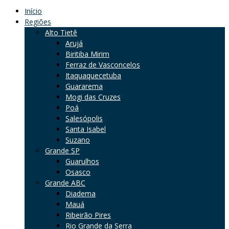
Início
Regiões
Alto Tietê
Arujá
Biritiba Mirim
Ferraz de Vasconcelos
Itaquaquecetuba
Guararema
Mogi das Cruzes
Poá
Salesópolis
Santa Isabel
Suzano
Grande SP
Guarulhos
Osasco
Grande ABC
Diadema
Mauá
Ribeirão Pires
Rio Grande da Serra