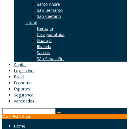
Santo André
São Bernardo
São Caetano
Litoral
Bertioga
Caraguatatuba
Guarujá
Ilhabela
Santos
São Sebastião
Capital
Legislativo
Brasil
Economia
Esportes
Segurança
Variedades
Search
Você Está Aqui
for:
Home