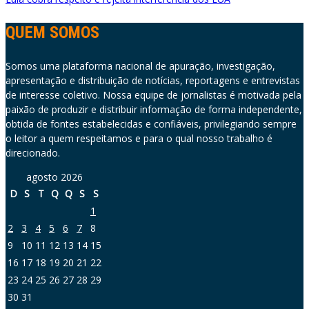
QUEM SOMOS
Somos uma plataforma nacional de apuração, investigação,
apresentação e distribuição de notícias, reportagens e entrevistas
de interesse coletivo. Nossa equipe de jornalistas é motivada pela
paixão de produzir e distribuir informação de forma independente,
obtida de fontes estabelecidas e confiáveis, privilegiando sempre
o leitor a quem respeitamos e para o qual nosso trabalho é
direcionado.
agosto 2026
D
S
T
Q
Q
S
S
1
2
3
4
5
6
7
8
9
10
11
12
13
14
15
16
17
18
19
20
21
22
23
24
25
26
27
28
29
30
31