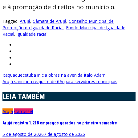
e à promoção de direitos no município.
Tagged:
Arujá
,
Câmara de Arujá
,
Conselho Municipal de
Promoção da Igualdade Racial
,
Fundo Municipal de Igualdade
Racial
,
igualdade racial
Navegação
Itaquaquecetuba inicia obras na avenida Ítalo Adami
Arujá sanciona reajuste de 6% para servidores municipais
de
Post
LEIA TAMBÉM
Arujá
Carrossel
Arujá registra 1.218 empregos gerados no primeiro semestre
5 de agosto de 2026
7 de agosto de 2026