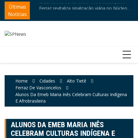
IDEB coloca Santa Isabel entre destaques
Skip
Últimas
Câ
Ferraz revitaliza sinalização viária no Núcleo
educacionais da região
to
e
Itaim
Notícias
content
Home
Cidades
Alto Tietê
Ferraz De Vasconcelos
Alunos Da Emeb Maria Inês Celebram Culturas Indígena
E Afrobrasileira
ALUNOS DA EMEB MARIA INÊS
CELEBRAM CULTURAS INDÍGENA E