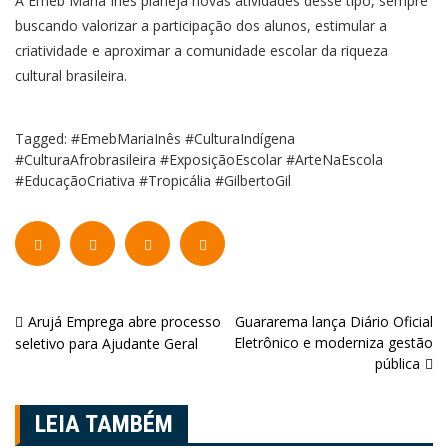
A Emeb Maria Inês planeja novas atividades desse tipo, sempre
buscando valorizar a participação dos alunos, estimular a
criatividade e aproximar a comunidade escolar da riqueza
cultural brasileira.
Tagged:
#EmebMariaInês #CulturaIndígena
#CulturaAfrobrasileira #ExposiçãoEscolar #ArteNaEscola
#EducaçãoCriativa #Tropicália #GilbertoGil
Navegação
Arujá Emprega abre processo
Guararema lança Diário Oficial
Eletrônico e moderniza gestão
seletivo para Ajudante Geral
de
pública
Post
LEIA TAMBÉM