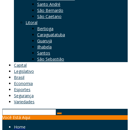
Santo André
São Bernardo
São Caetano
Litoral
Bertioga
Caraguatatuba
Guarujá
Ilhabela
Santos
São Sebastião
Capital
Legislativo
Brasil
Economia
Esportes
Segurança
Variedades
Search
Você Está Aqui
for:
Home