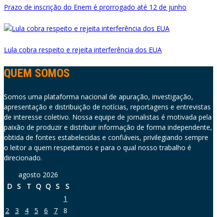
Prazo de inscrição do Enem é prorrogado até 12 de junho
Lula cobra respeito e rejeita interferência dos EUA
QUEM SOMOS
Somos uma plataforma nacional de apuração, investigação,
apresentação e distribuição de notícias, reportagens e entrevistas
de interesse coletivo. Nossa equipe de jornalistas é motivada pela
paixão de produzir e distribuir informação de forma independente,
obtida de fontes estabelecidas e confiáveis, privilegiando sempre
o leitor a quem respeitamos e para o qual nosso trabalho é
direcionado.
agosto 2026
D
S
T
Q
Q
S
S
1
2
3
4
5
6
7
8