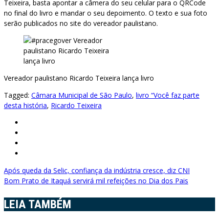
Teixeira, basta apontar a câmera do seu celular para o QRCode
no final do livro e mandar o seu depoimento. O texto e sua foto
serão publicados no site do vereador paulistano.
Vereador paulistano Ricardo Teixeira lança livro
Tagged:
Câmara Municipal de São Paulo
,
livro “Você faz parte
desta história
,
Ricardo Teixeira
Navegação
Após queda da Selic, confiança da indústria cresce, diz CNI
Bom Prato de Itaquá servirá mil refeições no Dia dos Pais
de
Post
LEIA TAMBÉM