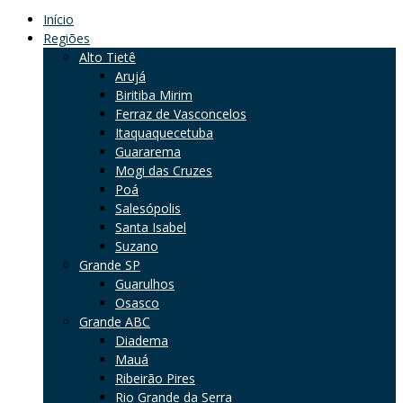
Início
Regiões
Alto Tietê
Arujá
Biritiba Mirim
Ferraz de Vasconcelos
Itaquaquecetuba
Guararema
Mogi das Cruzes
Poá
Salesópolis
Santa Isabel
Suzano
Grande SP
Guarulhos
Osasco
Grande ABC
Diadema
Mauá
Ribeirão Pires
Rio Grande da Serra