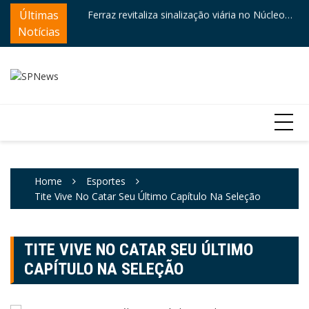
Skip
ntre destaques
Últimas
Ferraz revitaliza sinalização viária no Núcleo
Câ
to
Itaim
e
Notícias
content
Home
Esportes
Tite Vive No Catar Seu Último Capítulo Na Seleção
TITE VIVE NO CATAR SEU ÚLTIMO
CAPÍTULO NA SELEÇÃO