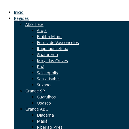
Início
Regiões
Alto Tietê
Arujá
Biritiba Mirim
Ferraz de Vasconcelos
Itaquaquecetuba
Guararema
Mogi das Cruzes
Poá
Salesópolis
Santa Isabel
Suzano
Grande SP
Guarulhos
Osasco
Grande ABC
Diadema
Mauá
Ribeirão Pires