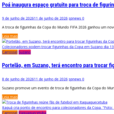
Poá inaugura espaço gratuito para troca de figuri
9 de junho de 2026
11 de junho de 2026
spnews
0
A troca de figurinhas da Copa do Mundo FIFA 2026 ganhou um novo
Leia mais
Colecionadores podem trocar figurinhas da Copa em Suzano dia 13 
Carrossel
Suzano
Portelão, em Suzano, terá encontro para trocar f
8 de junho de 2026
11 de junho de 2026
spnews
0
Suzano promove um evento de troca de figurinhas da Copa do Mundo 
Leia mais
Itaquá cria ponto de encontro para colecionadores da Copa. "Foto: 
Carrossel
Itaquaquecetuba