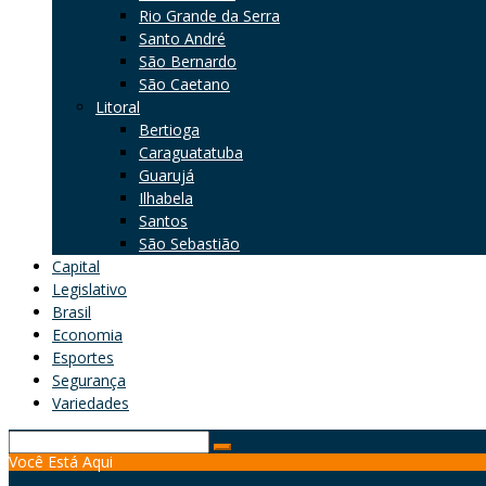
Rio Grande da Serra
Santo André
São Bernardo
São Caetano
Litoral
Bertioga
Caraguatatuba
Guarujá
Ilhabela
Santos
São Sebastião
Capital
Legislativo
Brasil
Economia
Esportes
Segurança
Variedades
Search
Você Está Aqui
for: