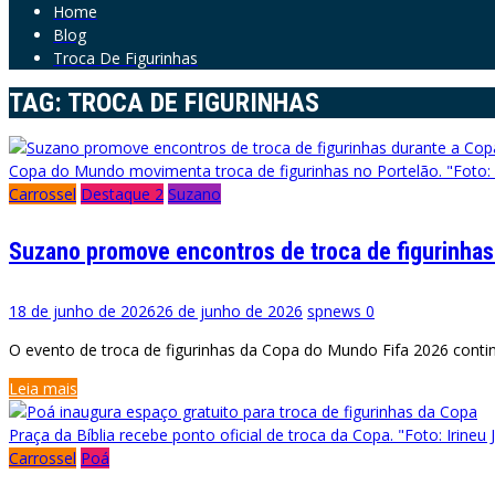
Home
Blog
Troca De Figurinhas
TAG:
TROCA DE FIGURINHAS
Copa do Mundo movimenta troca de figurinhas no Portelão. "Foto: M
Carrossel
Destaque 2
Suzano
Suzano promove encontros de troca de figurinhas
18 de junho de 2026
26 de junho de 2026
spnews
0
O evento de troca de figurinhas da Copa do Mundo Fifa 2026 continu
Leia mais
Praça da Bíblia recebe ponto oficial de troca da Copa. "Foto: Irineu J
Carrossel
Poá