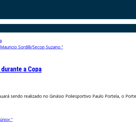
auricio Sordilli/Secop Suzano."
 durante a Copa
ará sendo realizado no Ginásio Poliesportivo Paulo Portela, o Portel
únior."