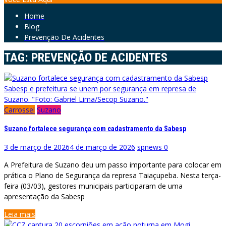
Home
Blog
Prevenção De Acidentes
TAG:
PREVENÇÃO DE ACIDENTES
Sabesp e prefeitura se unem por segurança em represa de
Suzano. "Foto: Gabriel Lima/Secop Suzano."
Carrossel
Suzano
Suzano fortalece segurança com cadastramento da Sabesp
3 de março de 2026
4 de março de 2026
spnews
0
A Prefeitura de Suzano deu um passo importante para colocar em
prática o Plano de Segurança da represa Taiaçupeba. Nesta terça-
feira (03/03), gestores municipais participaram de uma
apresentação da Sabesp
Leia mais