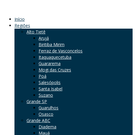
Início
Regiões
Alto Tietê
Arujá
Biritiba Mirim
Ferraz de Vasconcelos
Itaquaquecetuba
Guararema
Mogi das Cruzes
Poá
Salesópolis
Santa Isabel
Suzano
Grande SP
Guarulhos
Osasco
Grande ABC
Diadema
Mauá