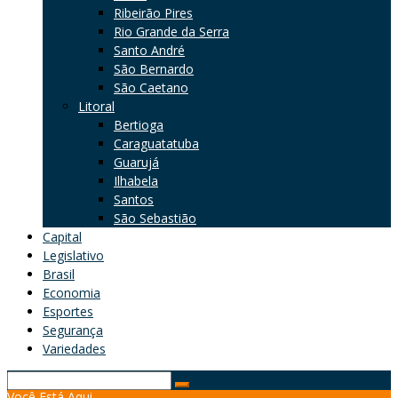
Ribeirão Pires
Rio Grande da Serra
Santo André
São Bernardo
São Caetano
Litoral
Bertioga
Caraguatatuba
Guarujá
Ilhabela
Santos
São Sebastião
Capital
Legislativo
Brasil
Economia
Esportes
Segurança
Variedades
Search
Você Está Aqui
for: