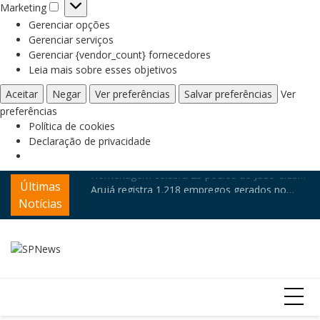
Marketing
Marketing
Gerenciar opções
Gerenciar serviços
Gerenciar {vendor_count} fornecedores
Leia mais sobre esses objetivos
Aceitar
Negar
Ver preferências
Salvar preferências
Ver
preferências
Política de cookies
Declaração de privacidade
Homenagem celebra 25 pódios do Judô Clube
Skip
Últimas
Mu
Mogi das Cruzes
Arujá registra 1.218 empregos gerados no
to
Ag
primeiro semestre
Notícias
content