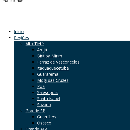
Publicidade
Início
Regiões
Alto Tietê
Arujá
Biritiba Mirim
Ferraz de Vasconcelos
Itaquaquecetuba
Guararema
Mogi das Cruzes
Poá
Salesópolis
Santa Isabel
Suzano
Grande SP
Guarulhos
Osasco
Grande ABC