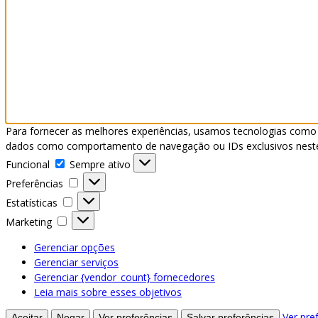
Para fornecer as melhores experiências, usamos tecnologias como 
dados como comportamento de navegação ou IDs exclusivos neste s
Funcional
Funcional
Sempre ativo
Preferências
Preferências
Estatísticas
Estatísticas
Marketing
Marketing
Gerenciar opções
Gerenciar serviços
Gerenciar {vendor_count} fornecedores
Leia mais sobre esses objetivos
Ver pre
Aceitar
Negar
Ver preferências
Salvar preferências