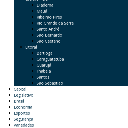
Diadema
Mauá
Ribeirão Pires
Rio Grande da Serra
Santo André
São Bernardo
São Caetano
Litoral
Bertioga
Caraguatatuba
Guarujá
Ilhabela
Santos
São Sebastião
Capital
Legislativo
Brasil
Economia
Esportes
Segurança
Variedades