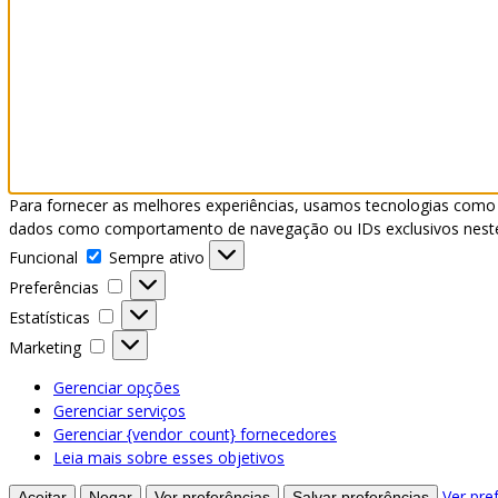
Para fornecer as melhores experiências, usamos tecnologias como 
dados como comportamento de navegação ou IDs exclusivos neste s
Funcional
Funcional
Sempre ativo
Preferências
Preferências
Estatísticas
Estatísticas
Marketing
Marketing
Gerenciar opções
Gerenciar serviços
Gerenciar {vendor_count} fornecedores
Leia mais sobre esses objetivos
Ver pre
Aceitar
Negar
Ver preferências
Salvar preferências