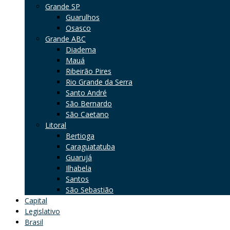
Grande SP
Guarulhos
Osasco
Grande ABC
Diadema
Mauá
Ribeirão Pires
Rio Grande da Serra
Santo André
São Bernardo
São Caetano
Litoral
Bertioga
Caraguatatuba
Guarujá
Ilhabela
Santos
São Sebastião
Capital
Legislativo
Brasil