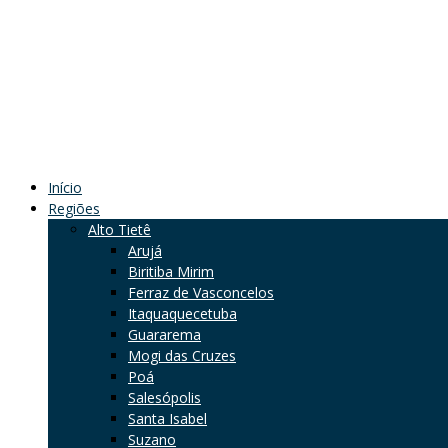
Início
Regiões
Alto Tietê
Arujá
Biritiba Mirim
Ferraz de Vasconcelos
Itaquaquecetuba
Guararema
Mogi das Cruzes
Poá
Salesópolis
Santa Isabel
Suzano