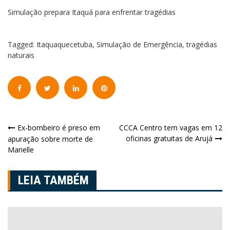
Simulação prepara Itaquá para enfrentar tragédias
Tagged:
Itaquaquecetuba
,
Simulação de Emergência
,
tragédias
naturais
Navegação
Ex-bombeiro é preso em
CCCA Centro tem vagas em 12
oficinas gratuitas de Arujá
apuração sobre morte de
de
Marielle
Post
LEIA TAMBÉM