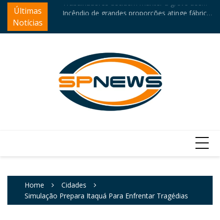
Skip
Últimas
trens da CPTM
Incêndio de grandes proporções atinge fábrica
Mo
to
química em Itaquá
El
Notícias
content
Home
Cidades
Simulação Prepara Itaquá Para Enfrentar Tragédias