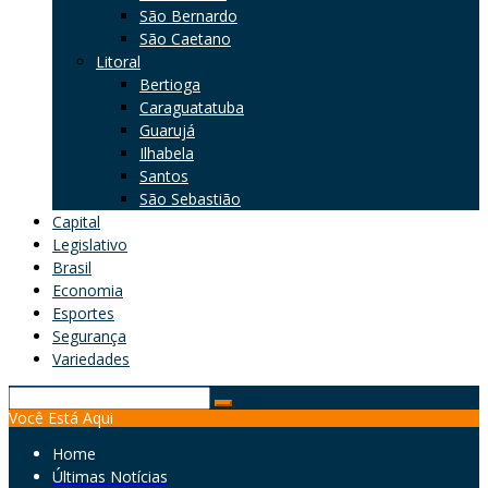
São Bernardo
São Caetano
Litoral
Bertioga
Caraguatatuba
Guarujá
Ilhabela
Santos
São Sebastião
Capital
Legislativo
Brasil
Economia
Esportes
Segurança
Variedades
Search
Você Está Aqui
for:
Home
Últimas Notícias