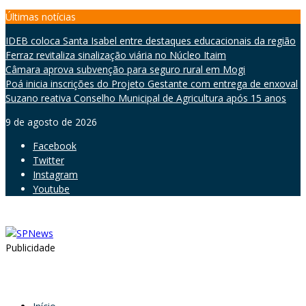
Skip
Últimas notícias
to
IDEB coloca Santa Isabel entre destaques educacionais da região
content
Ferraz revitaliza sinalização viária no Núcleo Itaim
Câmara aprova subvenção para seguro rural em Mogi
Poá inicia inscrições do Projeto Gestante com entrega de enxoval
Suzano reativa Conselho Municipal de Agricultura após 15 anos
9 de agosto de 2026
Facebook
Twitter
Instagram
Youtube
Publicidade