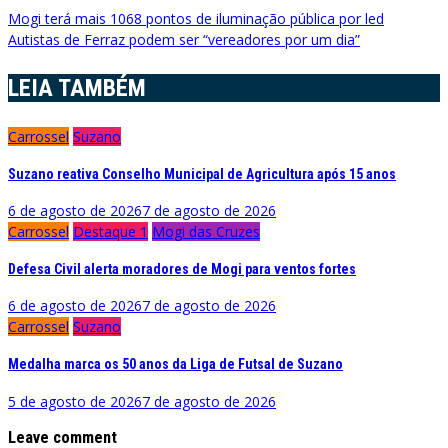
Navegação
Mogi terá mais 1068 pontos de iluminação pública por led
Autistas de Ferraz podem ser “vereadores por um dia”
de
Post
LEIA TAMBÉM
Carrossel
Suzano
Suzano reativa Conselho Municipal de Agricultura após 15 anos
6 de agosto de 2026
7 de agosto de 2026
Carrossel
Destaque 1
Mogi das Cruzes
Defesa Civil alerta moradores de Mogi para ventos fortes
6 de agosto de 2026
7 de agosto de 2026
Carrossel
Suzano
Medalha marca os 50 anos da Liga de Futsal de Suzano
5 de agosto de 2026
7 de agosto de 2026
Leave comment