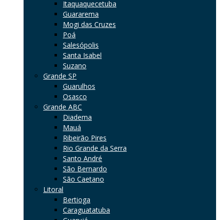
Itaquaquecetuba
Guararema
Mogi das Cruzes
Poá
Salesópolis
Santa Isabel
Suzano
Grande SP
Guarulhos
Osasco
Grande ABC
Diadema
Mauá
Ribeirão Pires
Rio Grande da Serra
Santo André
São Bernardo
São Caetano
Litoral
Bertioga
Caraguatatuba