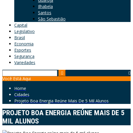
Guarujá
Ilhabela
Santos
São Sebastião
Capital
Legislativo
Brasil
Economia
Esportes
Segurança
Variedades
Search
Você Está Aqui
for:
Home
Cidades
Projeto Boa Energia Reúne Mais De 5 Mil Alunos
PROJETO BOA ENERGIA REÚNE MAIS DE 5
MIL ALUNOS