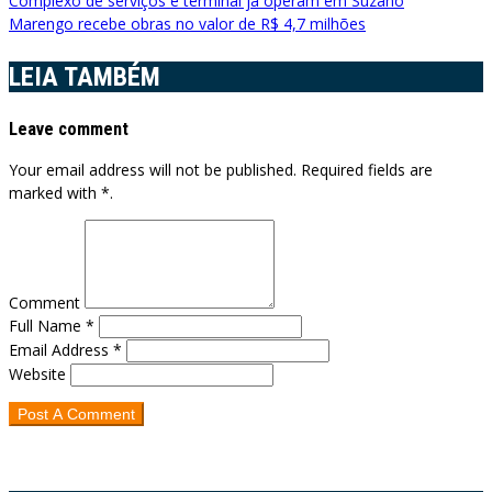
Navegação
Complexo de serviços e terminal já operam em Suzano
Marengo recebe obras no valor de R$ 4,7 milhões
de
Post
LEIA TAMBÉM
Leave comment
Your email address will not be published. Required fields are
marked with *.
Comment
Full Name *
Email Address *
Website