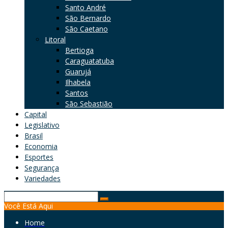
Santo André
São Bernardo
São Caetano
Litoral
Bertioga
Caraguatatuba
Guarujá
Ilhabela
Santos
São Sebastião
Capital
Legislativo
Brasil
Economia
Esportes
Segurança
Variedades
Search
Você Está Aqui
for:
Home