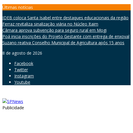
Skip
Últimas notícias
to
IDEB coloca Santa Isabel entre destaques educacionais da região
content
Ferraz revitaliza sinalização viária no Núcleo Itaim
Câmara aprova subvenção para seguro rural em Mogi
Poá inicia inscrições do Projeto Gestante com entrega de enxoval
Suzano reativa Conselho Municipal de Agricultura após 15 anos
8 de agosto de 2026
Facebook
Twitter
Instagram
Youtube
Publicidade