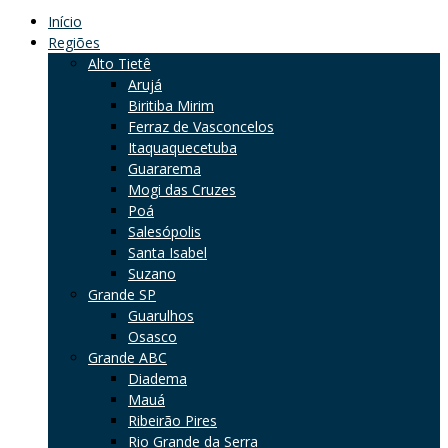
Início
Regiões
Alto Tietê
Arujá
Biritiba Mirim
Ferraz de Vasconcelos
Itaquaquecetuba
Guararema
Mogi das Cruzes
Poá
Salesópolis
Santa Isabel
Suzano
Grande SP
Guarulhos
Osasco
Grande ABC
Diadema
Mauá
Ribeirão Pires
Rio Grande da Serra