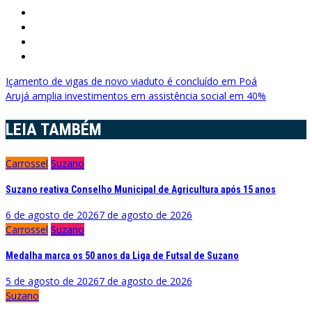
Navegação
Içamento de vigas de novo viaduto é concluído em Poá
Arujá amplia investimentos em assistência social em 40%
de
Post
LEIA TAMBÉM
Carrossel
Suzano
Suzano reativa Conselho Municipal de Agricultura após 15 anos
6 de agosto de 2026
7 de agosto de 2026
Carrossel
Suzano
Medalha marca os 50 anos da Liga de Futsal de Suzano
5 de agosto de 2026
7 de agosto de 2026
Suzano