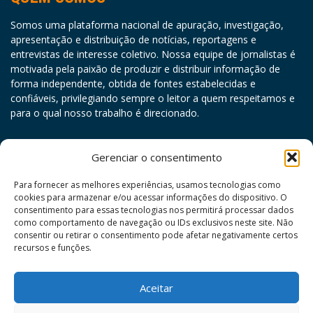
Somos uma plataforma nacional de apuração, investigação,
apresentação e distribuição de notícias, reportagens e
entrevistas de interesse coletivo. Nossa equipe de jornalistas é
motivada pela paixão de produzir e distribuir informação de
forma independente, obtida de fontes estabelecidas e
confiáveis, privilegiando sempre o leitor a quem respeitamos e
para o qual nosso trabalho é direcionado.
agosto 2026
Gerenciar o consentimento
D
S
T
Q
Q
S
S
Para fornecer as melhores experiências, usamos tecnologias como
cookies para armazenar e/ou acessar informações do dispositivo. O
1
consentimento para essas tecnologias nos permitirá processar dados
como comportamento de navegação ou IDs exclusivos neste site. Não
2
3
4
5
6
7
8
consentir ou retirar o consentimento pode afetar negativamente certos
9
10
11
12
13
14
15
recursos e funções.
16
17
18
19
20
21
22
Aceitar
23
24
25
26
27
28
29