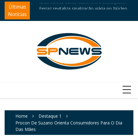
Skip
ntre destaques
Últimas
Ferraz revitaliza sinalização viária no Núcleo
Câ
to
Itaim
e
Notícias
content
Home
Destaque 1
Procon De Suzano Orienta Consumidores Para O Dia
Das Mães