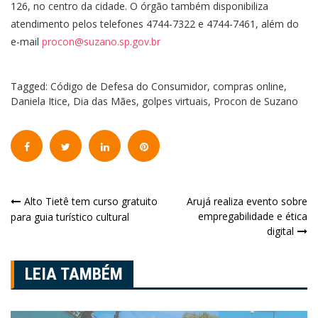
126, no centro da cidade. O órgão também disponibiliza
atendimento pelos telefones 4744-7322 e 4744-7461, além do
e-mail
procon@suzano.sp.gov.br
Tagged:
Código de Defesa do Consumidor
,
compras online
,
Daniela Itice
,
Dia das Mães
,
golpes virtuais
,
Procon de Suzano
Navegação
Alto Tietê tem curso gratuito
Arujá realiza evento sobre
empregabilidade e ética
para guia turístico cultural
de
digital
Post
LEIA TAMBÉM