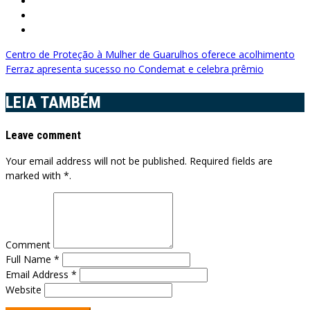
Navegação
Centro de Proteção à Mulher de Guarulhos oferece acolhimento
Ferraz apresenta sucesso no Condemat e celebra prêmio
de
Post
LEIA TAMBÉM
Leave comment
Your email address will not be published. Required fields are
marked with *.
Comment
Full Name *
Email Address *
Website