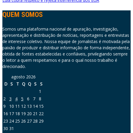
Lula cobra respeito e rejeita interferência dos EUA
QUEM SOMOS
Somos uma plataforma nacional de apuração, investigação,
apresentação e distribuição de notícias, reportagens e entrevistas
de interesse coletivo. Nossa equipe de jornalistas é motivada pela
paixão de produzir e distribuir informação de forma independente,
obtida de fontes estabelecidas e confiáveis, privilegiando sempre
o leitor a quem respeitamos e para o qual nosso trabalho é
direcionado.
agosto 2026
D
S
T
Q
Q
S
S
1
2
3
4
5
6
7
8
9
10
11
12
13
14
15
16
17
18
19
20
21
22
23
24
25
26
27
28
29
30
31