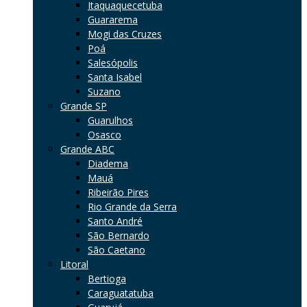
Itaquaquecetuba
Guararema
Mogi das Cruzes
Poá
Salesópolis
Santa Isabel
Suzano
Grande SP
Guarulhos
Osasco
Grande ABC
Diadema
Mauá
Ribeirão Pires
Rio Grande da Serra
Santo André
São Bernardo
São Caetano
Litoral
Bertioga
Caraguatatuba