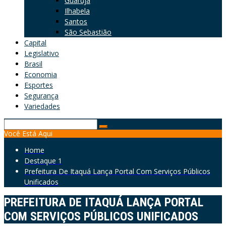
Guarujá
Ilhabela
Santos
São Sebastião
Capital
Legislativo
Brasil
Economia
Esportes
Segurança
Variedades
Search
Você Está Aqui
for:
Home
Destaque 1
Prefeitura De Itaquá Lança Portal Com Serviços Públicos
Unificados
PREFEITURA DE ITAQUÁ LANÇA PORTAL
COM SERVIÇOS PÚBLICOS UNIFICADOS