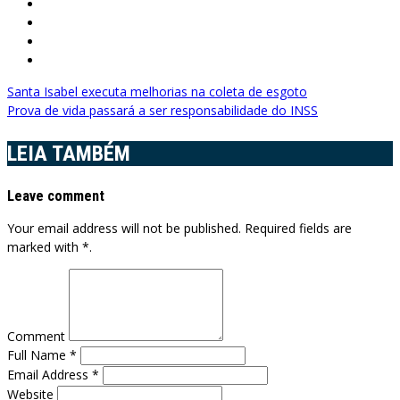
Navegação
Santa Isabel executa melhorias na coleta de esgoto
Prova de vida passará a ser responsabilidade do INSS
de
Post
LEIA TAMBÉM
Leave comment
Your email address will not be published. Required fields are
marked with *.
Comment
Full Name *
Email Address *
Website