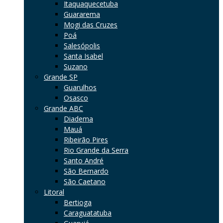
Itaquaquecetuba
Guararema
Mogi das Cruzes
Poá
Salesópolis
Santa Isabel
Suzano
Grande SP
Guarulhos
Osasco
Grande ABC
Diadema
Mauá
Ribeirão Pires
Rio Grande da Serra
Santo André
São Bernardo
São Caetano
Litoral
Bertioga
Caraguatatuba