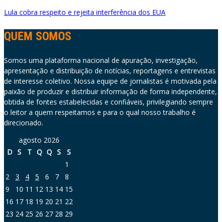
Lula cobra respeito e rejeita interferência dos EUA
QUEM SOMOS
Somos uma plataforma nacional de apuração, investigação,
apresentação e distribuição de notícias, reportagens e entrevistas
de interesse coletivo. Nossa equipe de jornalistas é motivada pela
paixão de produzir e distribuir informação de forma independente,
obtida de fontes estabelecidas e confiáveis, privilegiando sempre
o leitor a quem respeitamos e para o qual nosso trabalho é
direcionado.
agosto 2026
D
S
T
Q
Q
S
S
1
2
3
4
5
6
7
8
9
10
11
12
13
14
15
16
17
18
19
20
21
22
23
24
25
26
27
28
29