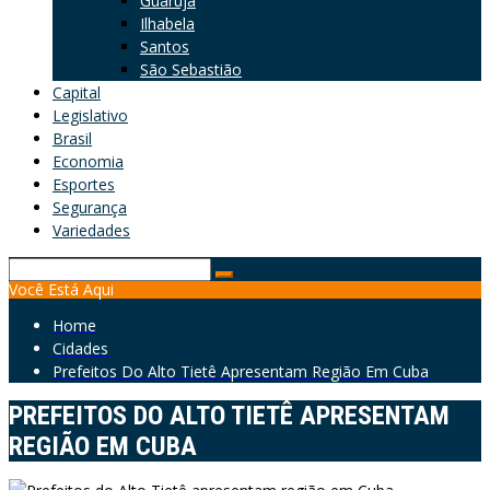
Guarujá
Ilhabela
Santos
São Sebastião
Capital
Legislativo
Brasil
Economia
Esportes
Segurança
Variedades
Search
Você Está Aqui
for:
Home
Cidades
Prefeitos Do Alto Tietê Apresentam Região Em Cuba
PREFEITOS DO ALTO TIETÊ APRESENTAM
REGIÃO EM CUBA