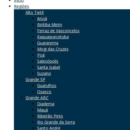
Início
Regiões
Alto Tietê
Arujá
Biritiba Mirim
Ferraz de Vasconcelos
Itaquaquecetuba
Guararema
Mogi das Cruzes
Poá
Salesópolis
Santa Isabel
Suzano
Grande SP
Guarulhos
Osasco
Grande ABC
Diadema
Mauá
Ribeirão Pires
Rio Grande da Serra
Santo André