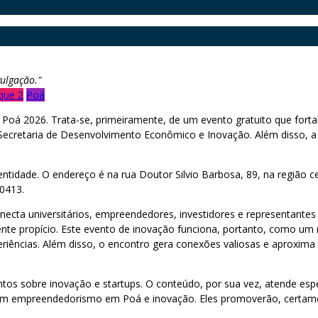
ulgação."
que 2
Poá
y Poá 2026. Trata-se, primeiramente, de um evento gratuito que fo
a Secretaria de Desenvolvimento Econômico e Inovação. Além disso, a
idade. O endereço é na rua Doutor Silvio Barbosa, 89, na região cen
0413.
necta universitários, empreendedores, investidores e representantes
 propício. Este evento de inovação funciona, portanto, como um 
riências. Além disso, o encontro gera conexões valiosas e aproxima
tos sobre inovação e startups. O conteúdo, por sua vez, atende es
em empreendedorismo em Poá e inovação. Eles promoverão, certamen