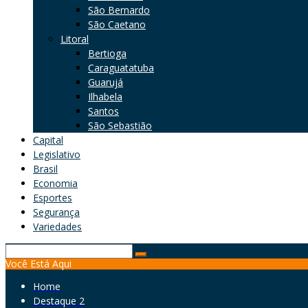
São Bernardo
São Caetano
Litoral
Bertioga
Caraguatatuba
Guarujá
Ilhabela
Santos
São Sebastião
Capital
Legislativo
Brasil
Economia
Esportes
Segurança
Variedades
Search
Você Está Aqui
for:
Home
Destaque 2