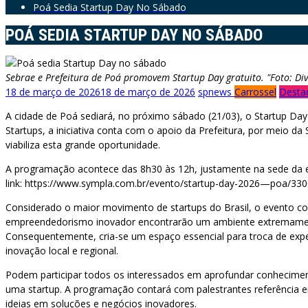
Poá Sedia Startup Day No Sábado
POÁ SEDIA STARTUP DAY NO SÁBADO
Sebrae e Prefeitura de Poá promovem Startup Day gratuito. "Foto: Div
18 de março de 2026
18 de março de 2026
spnews
Carrossel
Desta
A cidade de Poá sediará, no próximo sábado (21/03), o Startup Da
Startups, a iniciativa conta com o apoio da Prefeitura, por meio d
viabiliza esta grande oportunidade.
A programação acontece das 8h30 às 12h, justamente na sede da ent
link: https://www.sympla.com.br/evento/startup-day-2026—poa/330
Considerado o maior movimento de startups do Brasil, o evento co
empreendedorismo inovador encontrarão um ambiente extremamente
Consequentemente, cria-se um espaço essencial para troca de expe
inovação local e regional.
Podem participar todos os interessados em aprofundar conhecimen
uma startup. A programação contará com palestrantes referência 
ideias em soluções e negócios inovadores.