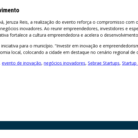
lvimento
, Jeruza Reis, a realização do evento reforça o compromisso com o 
egócios inovadores. Ao reunir empreendedores, investidores e espe
tiva fortalece a cultura empreendedora e acelera o desenvolvimento 
 iniciativa para o município. “Investir em inovação e empreendedoris
omia local, colocando a cidade em destaque no cenário regional de d
,
evento de inovação
,
negócios inovadores
,
Sebrae Startups
,
Startup