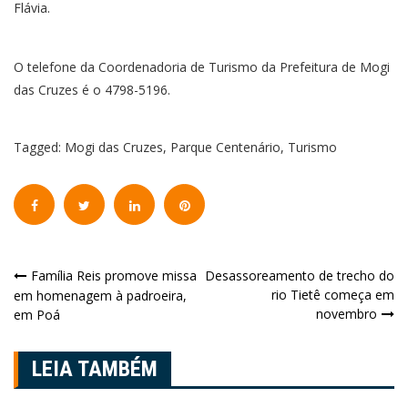
Flávia.
O telefone da Coordenadoria de Turismo da Prefeitura de Mogi
das Cruzes é o 4798-5196.
Tagged:
Mogi das Cruzes
,
Parque Centenário
,
Turismo
Navegação
Família Reis promove missa
Desassoreamento de trecho do
rio Tietê começa em
em homenagem à padroeira,
de
novembro
em Poá
Post
LEIA TAMBÉM