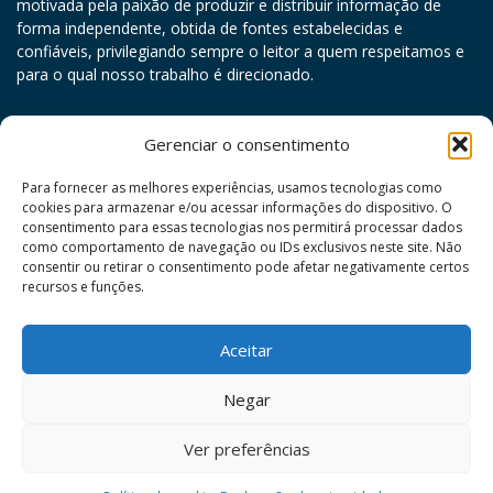
motivada pela paixão de produzir e distribuir informação de
forma independente, obtida de fontes estabelecidas e
confiáveis, privilegiando sempre o leitor a quem respeitamos e
para o qual nosso trabalho é direcionado.
agosto 2026
Gerenciar o consentimento
D
S
T
Q
Q
S
S
Para fornecer as melhores experiências, usamos tecnologias como
cookies para armazenar e/ou acessar informações do dispositivo. O
1
consentimento para essas tecnologias nos permitirá processar dados
como comportamento de navegação ou IDs exclusivos neste site. Não
2
3
4
5
6
7
8
consentir ou retirar o consentimento pode afetar negativamente certos
9
10
11
12
13
14
15
recursos e funções.
16
17
18
19
20
21
22
Aceitar
23
24
25
26
27
28
29
30
31
Negar
« jul
Ver preferências