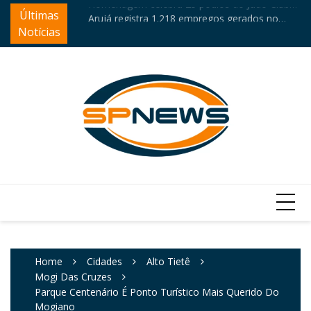
Skip
ios do Judô Clube
Últimas
Arujá registra 1.218 empregos gerados no
Mu
to
primeiro semestre
Ag
Notícias
content
Home
Cidades
Alto Tietê
Mogi Das Cruzes
Parque Centenário É Ponto Turístico Mais Querido Do
Mogiano