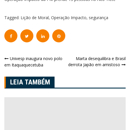
Tagged:
Lição de Moral
,
Operação Impacto
,
segurança
Navegação
Univesp inaugura novo polo
Marta desequilibra e Brasil
derrota Japão em amistoso
em Itaquaquecetuba
de
Post
LEIA TAMBÉM