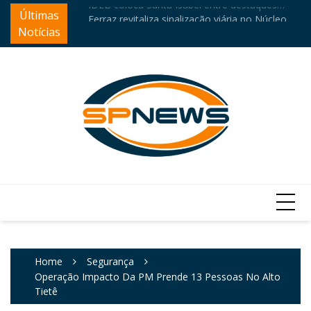
Skip
Últimas
Câ
educacionais da região
Ferraz revitaliza sinalização viária no Núcleo
to
e
Itaim
Notícias
content
Home
Segurança
Operação Impacto Da PM Prende 13 Pessoas No Alto
Tietê