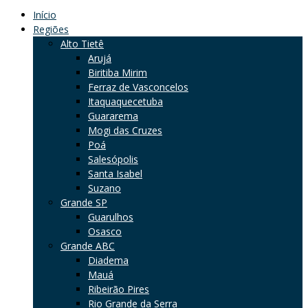
Início
Regiões
Alto Tietê
Arujá
Biritiba Mirim
Ferraz de Vasconcelos
Itaquaquecetuba
Guararema
Mogi das Cruzes
Poá
Salesópolis
Santa Isabel
Suzano
Grande SP
Guarulhos
Osasco
Grande ABC
Diadema
Mauá
Ribeirão Pires
Rio Grande da Serra