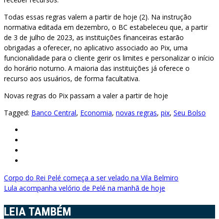
Todas essas regras valem a partir de hoje (2). Na instrução
normativa editada em dezembro, o BC estabeleceu que, a partir
de 3 de julho de 2023, as instituições financeiras estarão
obrigadas a oferecer, no aplicativo associado ao Pix, uma
funcionalidade para o cliente gerir os limites e personalizar o início
do horário noturno. A maioria das instituições já oferece o
recurso aos usuários, de forma facultativa.
Novas regras do Pix passam a valer a partir de hoje
Tagged:
Banco Central
,
Economia
,
novas regras
,
pix
,
Seu Bolso
Navegação
Corpo do Rei Pelé começa a ser velado na Vila Belmiro
Lula acompanha velório de Pelé na manhã de hoje
de
Post
LEIA TAMBÉM