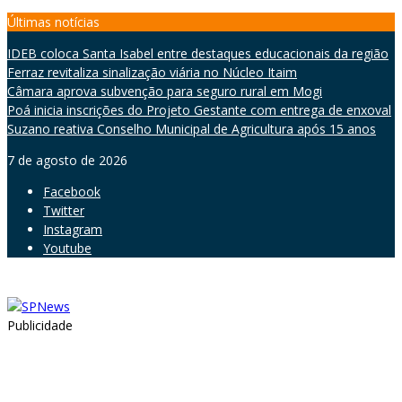
Skip
Últimas notícias
to
IDEB coloca Santa Isabel entre destaques educacionais da região
content
Ferraz revitaliza sinalização viária no Núcleo Itaim
Câmara aprova subvenção para seguro rural em Mogi
Poá inicia inscrições do Projeto Gestante com entrega de enxoval
Suzano reativa Conselho Municipal de Agricultura após 15 anos
7 de agosto de 2026
Facebook
Twitter
Instagram
Youtube
Publicidade