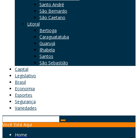
Santo André
São Bernardo
São Caetano
Litoral
Bertioga
Caraguatatuba
Guarujá
Ilhabela
Santos
São Sebastião
Capital
Legislativo
Brasil
Economia
Esportes
Segurança
Variedades
Search
Você Está Aqui
for:
Home