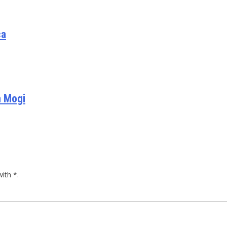
ca
m Mogi
ith *.