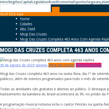
Início
Regiões
Capital
Legislativo
Brasil
Economia
Esportes
Segurança
Var
Search
for:
Você Está Aqui
Home
Cidades
Alto Tietê
Mogi Das Cruzes
Mogi Das Cruzes Completa 463 Anos Com Agenda Repl
MOGI DAS CRUZES COMPLETA 463 ANOS CO
30 de agosto de 2023
spnews
Mogi das Cruzes
Últimas Notícias
Mogi das Cruzes completa 463 anos na sexta-feira, dia 1º de setemb
públicos, além de eventos programados para todo o mês de setemb
Todas as atividades são gratuitas e abertas ao público. O destaque 
hasteamento da bandeira do Brasil acontecerá às 9h, no prédio da Pre
A programação musical noturna inclui o cantor Péricles na quinta-fei