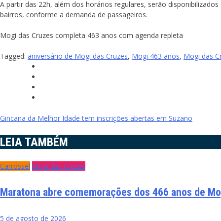
A partir das 22h, além dos horários regulares, serão disponibilizad
bairros, conforme a demanda de passageiros.
Mogi das Cruzes completa 463 anos com agenda repleta
Tagged:
aniversário de Mogi das Cruzes
,
Mogi 463 anos
,
Mogi das C
Navegação
Gincana da Melhor Idade tem inscrições abertas em Suzano
de
LEIA TAMBÉM
Post
Carrossel
Mogi das Cruzes
Maratona abre comemorações dos 466 anos de Mo
5 de agosto de 2026