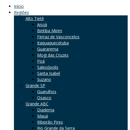
Início
Regiões
Alto Tietê
Arujá
Biritiba Mirim
Ferraz de Vasconcelos
Itaquaquecetuba
Guararema
Mogi das Cruzes
Poá
Salesópolis
Santa Isabel
Suzano
Grande SP
Guarulhos
Osasco
Grande ABC
Diadema
Mauá
Ribeirão Pires
Rio Grande da Serra