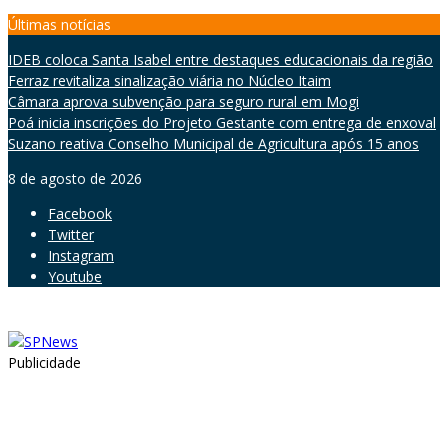
Skip
Últimas notícias
to
IDEB coloca Santa Isabel entre destaques educacionais da região
content
Ferraz revitaliza sinalização viária no Núcleo Itaim
Câmara aprova subvenção para seguro rural em Mogi
Poá inicia inscrições do Projeto Gestante com entrega de enxoval
Suzano reativa Conselho Municipal de Agricultura após 15 anos
8 de agosto de 2026
Facebook
Twitter
Instagram
Youtube
Publicidade