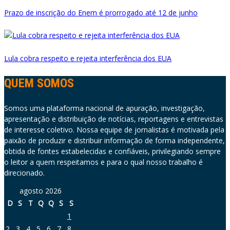
Prazo de inscrição do Enem é prorrogado até 12 de junho
Lula cobra respeito e rejeita interferência dos EUA
QUEM SOMOS
Somos uma plataforma nacional de apuração, investigação,
apresentação e distribuição de notícias, reportagens e entrevistas
de interesse coletivo. Nossa equipe de jornalistas é motivada pela
paixão de produzir e distribuir informação de forma independente,
obtida de fontes estabelecidas e confiáveis, privilegiando sempre
o leitor a quem respeitamos e para o qual nosso trabalho é
direcionado.
agosto 2026
D
S
T
Q
Q
S
S
1
2
3
4
5
6
7
8