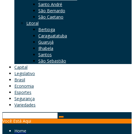
Santo André
São Bernardo
São Caetano
Litoral
Bertioga
Caraguatatuba
Guarujá
Ilhabela
Santos
São Sebastião
Capital
Legislativo
Brasil
Economia
Esportes
Segurança
Variedades
Search
Você Está Aqui
for:
Home