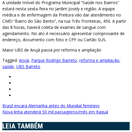
A unidade móvel do Programa Municipal “Saúde nos Bairros”
estará nesta sexta-feira no Jardim Josely e região. A equipe
médica e de enfermagem da Preitura vão dar atendimento no
CMEI “Bairro do São Bento”, na rua Três Fronteiras, 450. A partir
das 8 horas, haverá coleta de exames de sangue com
agendamento. No ato é necessário apresentar comprovante de
endereço, documento com foto e CPF ou Cartão SUS.
Maior UBS de Arujá passa por reforma e ampliação
Tagged:
Arujá
,
Parque Rodrigo Barreto
,
reforma e ampliação
,
saúde
,
UBS Barreto
Navegação
Brasil encara Alemanha antes do Mundial feminino
Nova linha atenderá 50 mil passageiros/mês em Itaquá
de
Post
LEIA TAMBÉM